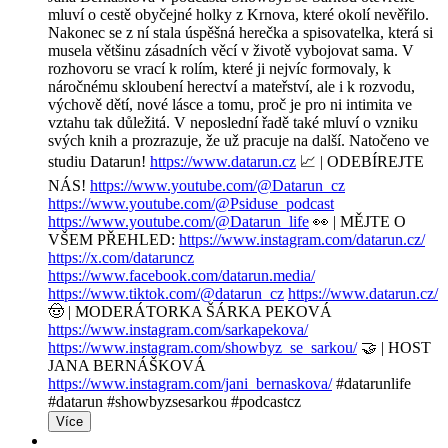
mluví o cestě obyčejné holky z Krnova, které okolí nevěřilo.
Nakonec se z ní stala úspěšná herečka a spisovatelka, která si
musela většinu zásadních věcí v životě vybojovat sama. V
rozhovoru se vrací k rolím, které ji nejvíc formovaly, k
náročnému skloubení herectví a mateřství, ale i k rozvodu,
výchově dětí, nové lásce a tomu, proč je pro ni intimita ve
vztahu tak důležitá. V neposlední řadě také mluví o vzniku
svých knih a prozrazuje, že už pracuje na další. Natočeno ve
studiu Datarun!
https://www.datarun.cz
📈 | ODEBÍREJTE
NÁS!
https://www.youtube.com/@Datarun_cz
https://www.youtube.com/@Psiduse_podcast
https://www.youtube.com/@Datarun_life
👀 | MĚJTE O
VŠEM PŘEHLED:
https://www.instagram.com/datarun.cz/
https://x.com/dataruncz
https://www.facebook.com/datarun.media/
https://www.tiktok.com/@datarun_cz
https://www.datarun.cz/
🤠 | MODERÁTORKA ŠÁRKA PEKOVÁ
https://www.instagram.com/sarkapekova/
https://www.instagram.com/showbyz_se_sarkou/
🤝 | HOST
JANA BERNÁŠKOVÁ
https://www.instagram.com/jani_bernaskova/
#datarunlife
#datarun #showbyzsesarkou #podcastcz
Více