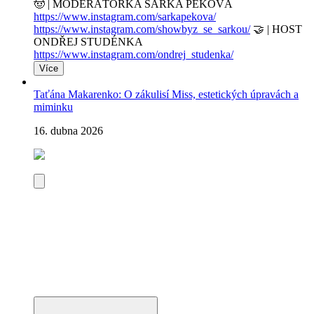
🤠 | MODERÁTORKA ŠÁRKA PEKOVÁ
https://www.instagram.com/sarkapekova/
https://www.instagram.com/showbyz_se_sarkou/
🤝 | HOST
ONDŘEJ STUDÉNKA
https://www.instagram.com/ondrej_studenka/
Více
Taťána Makarenko: O zákulisí Miss, estetických úpravách a
miminku
16. dubna 2026