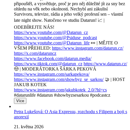
připouštěl, a vysvětluje, proč je pro něj důležité jít za sny bez
ohledu na věk nebo okolnosti. Nechybí ani zákulisí
Survivoru, televize, rádia a jeho velký profesní sen – vlastní
late night show. Natočeno ve studiu Datarun! 📈 |
ODEBÍREJTE NÁS!
https://www.youtube.com/@Datarun_cz
https://www.youtube.com/@Psiduse_podcast
https://www.youtube.com/@Datarun_life
👀 | MĚJTE O
VŠEM PŘEHLED:
https://www.instagram.com/datarun.cz/
https://x.com/dataruncz
https://www.facebook.com/datarun.media/
https://www.tiktok.com/@datarun_cz
https://www.datarun.cz/
🤠 | MODERÁTORKA ŠÁRKA PEKOVÁ
https://www.instagram.com/sarkapekova/
https://www.instagram.com/showbyz_se_sarkou/
🤝 | HOST
JAKUB KOTEK
https://www.instagram.com/jakubkotek_2.0/?hl=cs
#datarunlife #datarun #showbyzsesarkou #podcastcz
Více
Petra Lukešová: O Asia Expressu, rozchodu s Filipem a boji s
anorexií
21. května 2026