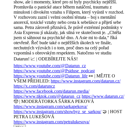
show, ale i momenty, které pro ni byly psychicky nejtěžší.
Promluvila o panické atace během natáčení, traumatu z
minulosti i divokém vztahu s Filipem, který vyústil v rozchod.
V rozhovoru zazní i velmi osobní témata – boj s mentální
anorexií, toxické vztahy nebo cesta k sebelásce a přijetí sebe
sama. Petra zároveň přiznává, že právě extrémní podmínky v
Asia Expressu jí ukázaly, jak silná ve skutečnosti je. „Chtěla
jsem si sáhnout na psychické dno. A Asie mi to dala,“ říká
otevřeně. Řeč bude také o nejtěžších úkolech ve finále,
nechutných výzvách i o tom, proč dnes na celý pořad
vzpomíná s obrovským respektem. Natočeno ve studiu
Datarun! 📈 | ODEBÍREJTE NÁS!
https://www.youtube.com/@Datarun_cz
https://www.youtube.com/@Psiduse_podcast
https://www.youtube.com/@Datarun_life
👀 | MĚJTE O
VŠEM PŘEHLED:
https://www.instagram.com/datarun.cz/
https://x.com/dataruncz
https://www.facebook.com/datarun.media/
https://www.tiktok.com/@datarun_cz
https://www.datarun.cz/
🤠 | MODERÁTORKA ŠÁRKA PEKOVÁ
https://www.instagram.com/sarkapekova/
https://www.instagram.com/showbyz_se_sarkou/
🤝 | HOST
PETRA LUKEŠOVÁ
https://www.instagram.com/petralukesova/