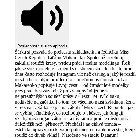
Poslechnout si tuto epizodu
Šárka si pozvala do podcastu zakladatelku a ředitelku Miss
Czech Republic Taťánu Makarenko. Společně rozebírají
zákulisí soutěží krásy, tvrdou práci i realitu modelingu. Řeší,
jak se svět modelingu změnil s nástupem sociálních sítí, proč
dnes často rozhoduje Instagram víc než casting a jaký je rozdíl
mezi „dokonalým profilem“ a skutečnou osobností naživo.
Makarenko popisuje i svoji cestu – od čtrnáctileté modelky
přes práci bez zázemí až po vybudování jedné z
nejprestižnějších soutěží krásy v Česku. Mluví o tlaku,
nedůvěře na začátku i o tom, co všechno musí zvládnout žena
v byznysu. Šárka se ptá na zákulisí Miss Czech Republic: jak
se vybírají finalistky, co rozhoduje o vítězce, jak fungují
vztahy mezi organizátorkou a dívkami a proč je důslednost
důležitější než „přísnost“. Přechází i na citlivá témata –
estetické úpravy, očekávání společnosti i realitu investic, které
soutěž do dívek vkládá. Natočeno ve studiu Datarun!