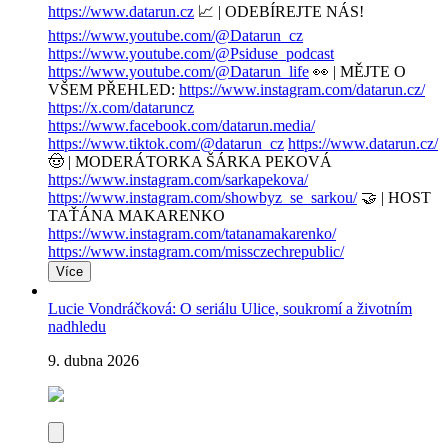
https://www.datarun.cz
📈 | ODEBÍREJTE NÁS!
https://www.youtube.com/@Datarun_cz
https://www.youtube.com/@Psiduse_podcast
https://www.youtube.com/@Datarun_life
👀 | MĚJTE O
VŠEM PŘEHLED:
https://www.instagram.com/datarun.cz/
https://x.com/dataruncz
https://www.facebook.com/datarun.media/
https://www.tiktok.com/@datarun_cz
https://www.datarun.cz/
🤠 | MODERÁTORKA ŠÁRKA PEKOVÁ
https://www.instagram.com/sarkapekova/
https://www.instagram.com/showbyz_se_sarkou/
🤝 | HOST
TAŤÁNA MAKARENKO
https://www.instagram.com/tatanamakarenko/
https://www.instagram.com/missczechrepublic/
Více
Lucie Vondráčková: O seriálu Ulice, soukromí a životním
nadhledu
9. dubna 2026