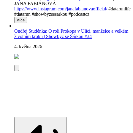
JANA FABIÁNOVÁ
https://www.instagram.com/janafabianovaofficial/
#datarunlife
#datarun #showbyzsesarkou #podcastcz
Více
Ondřej Studénka: O roli Prokopa v Ulici, manželce a velkém
životním kroku | Showbyz se Šárkou #34
4. května 2026