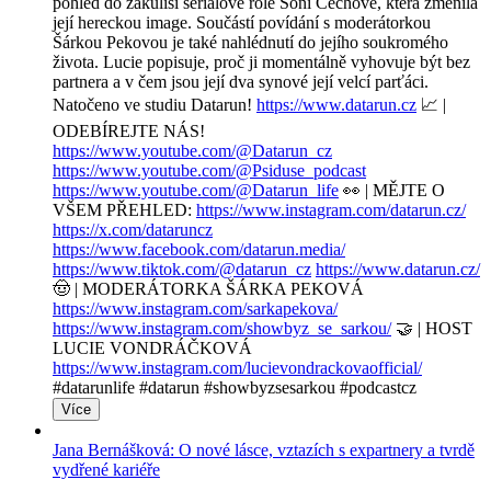
pohled do zákulisí seriálové role Soni Čechové, která změnila
její hereckou image. Součástí povídání s moderátorkou
Šárkou Pekovou je také nahlédnutí do jejího soukromého
života. Lucie popisuje, proč ji momentálně vyhovuje být bez
partnera a v čem jsou její dva synové její velcí parťáci.
Natočeno ve studiu Datarun!
https://www.datarun.cz
📈 |
ODEBÍREJTE NÁS!
https://www.youtube.com/@Datarun_cz
https://www.youtube.com/@Psiduse_podcast
https://www.youtube.com/@Datarun_life
👀 | MĚJTE O
VŠEM PŘEHLED:
https://www.instagram.com/datarun.cz/
https://x.com/dataruncz
https://www.facebook.com/datarun.media/
https://www.tiktok.com/@datarun_cz
https://www.datarun.cz/
🤠 | MODERÁTORKA ŠÁRKA PEKOVÁ
https://www.instagram.com/sarkapekova/
https://www.instagram.com/showbyz_se_sarkou/
🤝 | HOST
LUCIE VONDRÁČKOVÁ
https://www.instagram.com/lucievondrackovaofficial/
#datarunlife #datarun #showbyzsesarkou #podcastcz
Více
Jana Bernášková: O nové lásce, vztazích s expartnery a tvrdě
vydřené kariéře