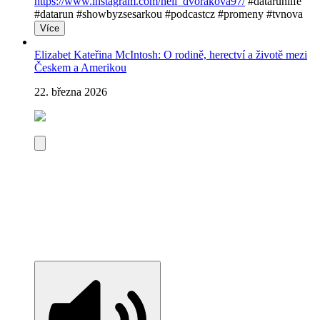
https://www.instagram.com/heli_dvorakova97/
#datarunlife
#datarun #showbyzsesarkou #podcastcz #promeny #tvnova
Více
Elizabet Kateřina McIntosh: O rodině, herectví a životě mezi
Českem a Amerikou
22. března 2026