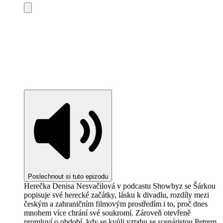
Poslechnout si tuto epizodu
Herečka Denisa Nesvačilová v podcastu Showbyz se Šárkou
popisuje své herecké začátky, lásku k divadlu, rozdíly mezi
českým a zahraničním filmovým prostředím i to, proč dnes
mnohem více chrání své soukromí. Zároveň otevřeně
promluví o období, kdy se kvůli vztahu se scenáristou Petrem