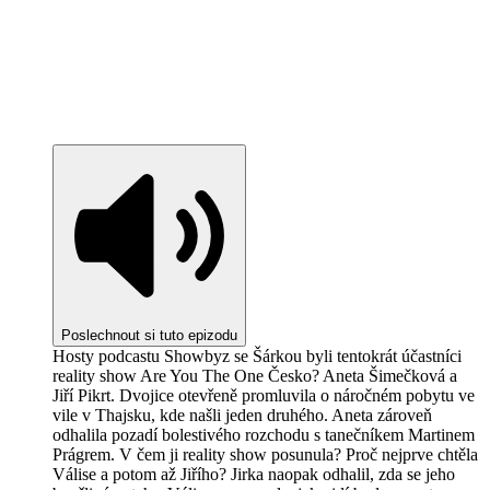
Poslechnout si tuto epizodu
Hosty podcastu Showbyz se Šárkou byli tentokrát účastníci
reality show Are You The One Česko? Aneta Šimečková a
Jiří Pikrt. Dvojice otevřeně promluvila o náročném pobytu ve
vile v Thajsku, kde našli jeden druhého. Aneta zároveň
odhalila pozadí bolestivého rozchodu s tanečníkem Martinem
Prágrem. V čem ji reality show posunula? Proč nejprve chtěla
Válise a potom až Jiřího? Jirka naopak odhalil, zda se jeho