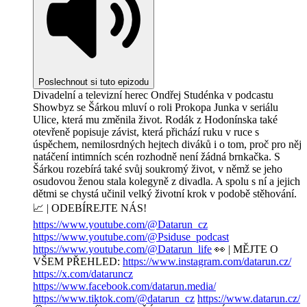
Poslechnout si tuto epizodu
Divadelní a televizní herec Ondřej Studénka v podcastu
Showbyz se Šárkou mluví o roli Prokopa Junka v seriálu
Ulice, která mu změnila život. Rodák z Hodonínska také
otevřeně popisuje závist, která přichází ruku v ruce s
úspěchem, nemilosrdných hejtech diváků i o tom, proč pro něj
natáčení intimních scén rozhodně není žádná brnkačka. S
Šárkou rozebírá také svůj soukromý život, v němž se jeho
osudovou ženou stala kolegyně z divadla. A spolu s ní a jejich
dětmi se chystá učinil velký životní krok v podobě stěhování.
📈 | ODEBÍREJTE NÁS!
https://www.youtube.com/@Datarun_cz
https://www.youtube.com/@Psiduse_podcast
https://www.youtube.com/@Datarun_life
👀 | MĚJTE O
VŠEM PŘEHLED:
https://www.instagram.com/datarun.cz/
https://x.com/dataruncz
https://www.facebook.com/datarun.media/
https://www.tiktok.com/@datarun_cz
https://www.datarun.cz/