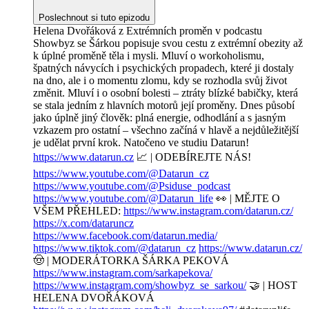
Poslechnout si tuto epizodu
Helena Dvořáková z Extrémních proměn v podcastu
Showbyz se Šárkou popisuje svou cestu z extrémní obezity až
k úplné proměně těla i mysli. Mluví o workoholismu,
špatných návycích i psychických propadech, které ji dostaly
na dno, ale i o momentu zlomu, kdy se rozhodla svůj život
změnit. Mluví i o osobní bolesti – ztráty blízké babičky, která
se stala jedním z hlavních motorů její proměny. Dnes působí
jako úplně jiný člověk: plná energie, odhodlání a s jasným
vzkazem pro ostatní – všechno začíná v hlavě a nejdůležitější
je udělat první krok. Natočeno ve studiu Datarun!
https://www.datarun.cz
📈 | ODEBÍREJTE NÁS!
https://www.youtube.com/@Datarun_cz
https://www.youtube.com/@Psiduse_podcast
https://www.youtube.com/@Datarun_life
👀 | MĚJTE O
VŠEM PŘEHLED:
https://www.instagram.com/datarun.cz/
https://x.com/dataruncz
https://www.facebook.com/datarun.media/
https://www.tiktok.com/@datarun_cz
https://www.datarun.cz/
🤠 | MODERÁTORKA ŠÁRKA PEKOVÁ
https://www.instagram.com/sarkapekova/
https://www.instagram.com/showbyz_se_sarkou/
🤝 | HOST
HELENA DVOŘÁKOVÁ