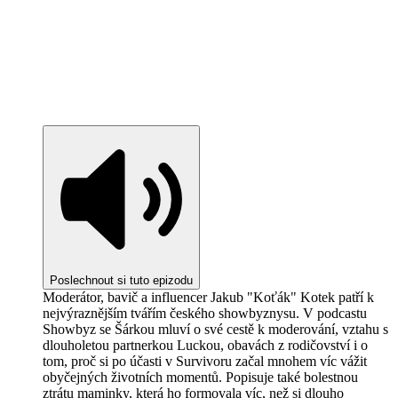
Poslechnout si tuto epizodu
Moderátor, bavič a influencer Jakub "Koťák" Kotek patří k
nejvýraznějším tvářím českého showbyznysu. V podcastu
Showbyz se Šárkou mluví o své cestě k moderování, vztahu s
dlouholetou partnerkou Luckou, obavách z rodičovství i o
tom, proč si po účasti v Survivoru začal mnohem víc vážit
obyčejných životních momentů. Popisuje také bolestnou
ztrátu maminky, která ho formovala víc, než si dlouho