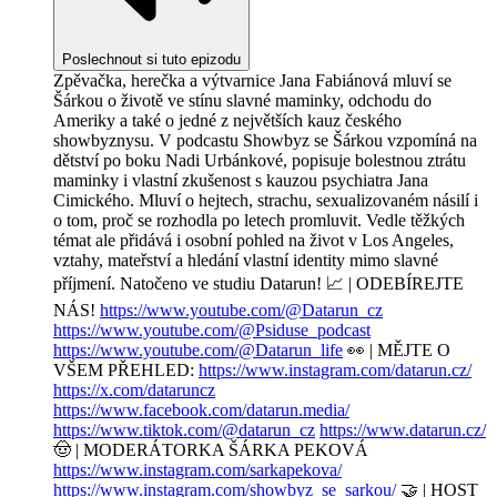
Poslechnout si tuto epizodu
Zpěvačka, herečka a výtvarnice Jana Fabiánová mluví se
Šárkou o životě ve stínu slavné maminky, odchodu do
Ameriky a také o jedné z největších kauz českého
showbyznysu. V podcastu Showbyz se Šárkou vzpomíná na
dětství po boku Nadi Urbánkové, popisuje bolestnou ztrátu
maminky i vlastní zkušenost s kauzou psychiatra Jana
Cimického. Mluví o hejtech, strachu, sexualizovaném násilí i
o tom, proč se rozhodla po letech promluvit. Vedle těžkých
témat ale přidává i osobní pohled na život v Los Angeles,
vztahy, mateřství a hledání vlastní identity mimo slavné
příjmení. Natočeno ve studiu Datarun! 📈 | ODEBÍREJTE
NÁS!
https://www.youtube.com/@Datarun_cz
https://www.youtube.com/@Psiduse_podcast
https://www.youtube.com/@Datarun_life
👀 | MĚJTE O
VŠEM PŘEHLED:
https://www.instagram.com/datarun.cz/
https://x.com/dataruncz
https://www.facebook.com/datarun.media/
https://www.tiktok.com/@datarun_cz
https://www.datarun.cz/
🤠 | MODERÁTORKA ŠÁRKA PEKOVÁ
https://www.instagram.com/sarkapekova/
https://www.instagram.com/showbyz_se_sarkou/
🤝 | HOST