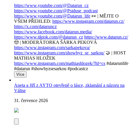
https://www.youtube.com/@Datarun_cz
https://www.youtube.com/@Psiduse_podcast
https://www.youtube.com/@Datarun_life
👀 | MĚJTE O
VŠEM PŘEHLED:
https://www.instagram.com/datarun.cz/
https://x.com/dataruncz
https://www.facebook.com/datarun.media/
https://www.tiktok.com/@datarun_cz
https://www.datarun.cz/
🤠 | MODERÁTORKA ŠÁRKA PEKOVÁ
https://www.instagram.com/sarkapekova/
https://www.instagram.com/showbyz_se_sarkou/
🤝 | HOST
MATHIAS HLOŽEK
https://www.instagram.com/mathiashlozek/?hl=cs
#datarunlife
#datarun #showbyzsesarkou #podcastcz
Více
Aneta a Jiří z AYTO otevřeně o lásce, zklamání a názoru na
Válise
31. července 2026