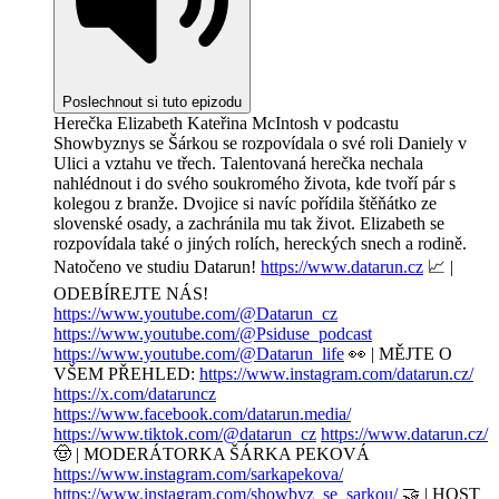
Poslechnout si tuto epizodu
Herečka Elizabeth Kateřina McIntosh v podcastu
Showbyznys se Šárkou se rozpovídala o své roli Daniely v
Ulici a vztahu ve třech. Talentovaná herečka nechala
nahlédnout i do svého soukromého života, kde tvoří pár s
kolegou z branže. Dvojice si navíc pořídila štěňátko ze
slovenské osady, a zachránila mu tak život. Elizabeth se
rozpovídala také o jiných rolích, hereckých snech a rodině.
Natočeno ve studiu Datarun!
https://www.datarun.cz
📈 |
ODEBÍREJTE NÁS!
https://www.youtube.com/@Datarun_cz
https://www.youtube.com/@Psiduse_podcast
https://www.youtube.com/@Datarun_life
👀 | MĚJTE O
VŠEM PŘEHLED:
https://www.instagram.com/datarun.cz/
https://x.com/dataruncz
https://www.facebook.com/datarun.media/
https://www.tiktok.com/@datarun_cz
https://www.datarun.cz/
🤠 | MODERÁTORKA ŠÁRKA PEKOVÁ
https://www.instagram.com/sarkapekova/
https://www.instagram.com/showbyz_se_sarkou/
🤝 | HOST