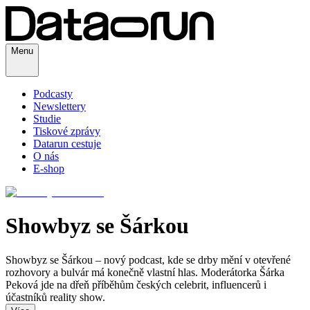
Menu
Podcasty
Newslettery
Studie
Tiskové zprávy
Datarun cestuje
O nás
E-shop
Showbyz se Šárkou
Showbyz se Šárkou – nový podcast, kde se drby mění v otevřené
rozhovory a bulvár má konečně vlastní hlas. Moderátorka Šárka
Peková jde na dřeň příběhům českých celebrit, influencerů i
účastníků reality show.