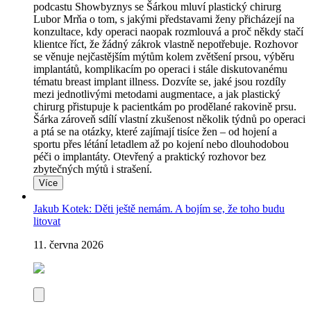
podcastu Showbyznys se Šárkou mluví plastický chirurg
Lubor Mrňa o tom, s jakými představami ženy přicházejí na
konzultace, kdy operaci naopak rozmlouvá a proč někdy stačí
klientce říct, že žádný zákrok vlastně nepotřebuje. Rozhovor
se věnuje nejčastějším mýtům kolem zvětšení prsou, výběru
implantátů, komplikacím po operaci i stále diskutovanému
tématu breast implant illness. Dozvíte se, jaké jsou rozdíly
mezi jednotlivými metodami augmentace, a jak plastický
chirurg přistupuje k pacientkám po prodělané rakovině prsu.
Šárka zároveň sdílí vlastní zkušenost několik týdnů po operaci
a ptá se na otázky, které zajímají tisíce žen – od hojení a
sportu přes létání letadlem až po kojení nebo dlouhodobou
péči o implantáty. Otevřený a praktický rozhovor bez
zbytečných mýtů i strašení.
Více
Jakub Kotek: Děti ještě nemám. A bojím se, že toho budu
litovat
11. června 2026