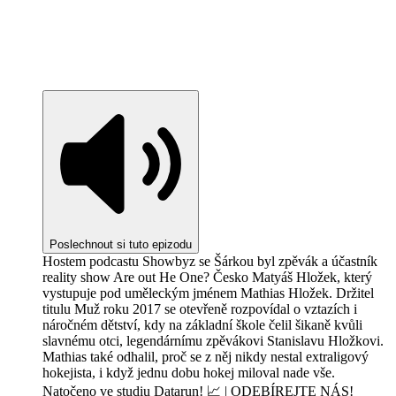
Poslechnout si tuto epizodu
Hostem podcastu Showbyz se Šárkou byl zpěvák a účastník
reality show Are out He One? Česko Matyáš Hložek, který
vystupuje pod uměleckým jménem Mathias Hložek. Držitel
titulu Muž roku 2017 se otevřeně rozpovídal o vztazích i
náročném dětství, kdy na základní škole čelil šikaně kvůli
slavnému otci, legendárnímu zpěvákovi Stanislavu Hložkovi.
Mathias také odhalil, proč se z něj nikdy nestal extraligový
hokejista, i když jednu dobu hokej miloval nade vše.
Natočeno ve studiu Datarun! 📈 | ODEBÍREJTE NÁS!