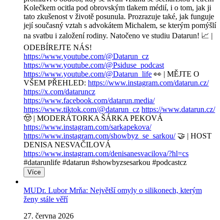
Kolečkem ocitla pod obrovským tlakem médií, i o tom, jak ji
tato zkušenost v životě posunula. Prozrazuje také, jak funguje
její současný vztah s advokátem Michalem, se kterým pomýšlí
na svatbu i založení rodiny. Natočeno ve studiu Datarun! 📈 |
ODEBÍREJTE NÁS!
https://www.youtube.com/@Datarun_cz
https://www.youtube.com/@Psiduse_podcast
https://www.youtube.com/@Datarun_life
👀 | MĚJTE O
VŠEM PŘEHLED:
https://www.instagram.com/datarun.cz/
https://x.com/dataruncz
https://www.facebook.com/datarun.media/
https://www.tiktok.com/@datarun_cz
https://www.datarun.cz/
🤠 | MODERÁTORKA ŠÁRKA PEKOVÁ
https://www.instagram.com/sarkapekova/
https://www.instagram.com/showbyz_se_sarkou/
🤝 | HOST
DENISA NESVAČILOVÁ
https://www.instagram.com/denisanesvacilova/?hl=cs
#datarunlife #datarun #showbyzsesarkou #podcastcz
Více
MUDr. Lubor Mrňa: Největší omyly o silikonech, kterým
ženy stále věří
27. června 2026