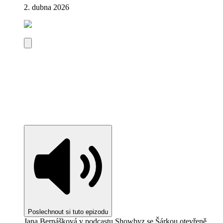
2. dubna 2026
Poslechnout si tuto epizodu
Jana Bernášková v podcastu Showbyz se Šárkou otevřeně