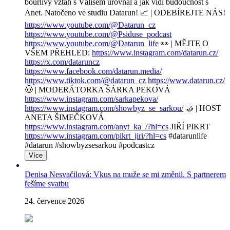
bouřlivý vztah s Válisem urovnal a jak vidí budoucnost s
Anet. Natočeno ve studiu Datarun! 📈 | ODEBÍREJTE NÁS!
https://www.youtube.com/@Datarun_cz
https://www.youtube.com/@Psiduse_podcast
https://www.youtube.com/@Datarun_life
👀 | MĚJTE O
VŠEM PŘEHLED:
https://www.instagram.com/datarun.cz/
https://x.com/dataruncz
https://www.facebook.com/datarun.media/
https://www.tiktok.com/@datarun_cz
https://www.datarun.cz/
🤠 | MODERÁTORKA ŠÁRKA PEKOVÁ
https://www.instagram.com/sarkapekova/
https://www.instagram.com/showbyz_se_sarkou/
🤝 | HOST
ANETA ŠIMEČKOVÁ
https://www.instagram.com/anyt_ka_/?hl=cs
JIŘÍ PIKRT
https://www.instagram.com/pikrt_jiri/?hl=cs
#datarunlife
#datarun #showbyzsesarkou #podcastcz
Více
Denisa Nesvačilová: Vkus na muže se mi změnil. S partnerem
řešíme svatbu
24. července 2026