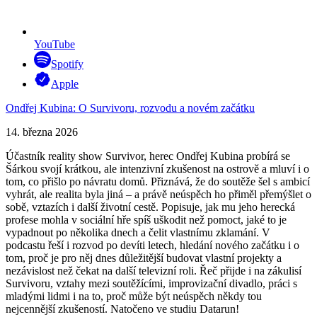
YouTube
Spotify
Apple
Ondřej Kubina: O Survivoru, rozvodu a novém začátku
14. března 2026
Účastník reality show Survivor, herec Ondřej Kubina probírá se
Šárkou svojí krátkou, ale intenzivní zkušenost na ostrově a mluví i o
tom, co přišlo po návratu domů. Přiznává, že do soutěže šel s ambicí
vyhrát, ale realita byla jiná – a právě neúspěch ho přiměl přemýšlet o
sobě, vztazích i další životní cestě. Popisuje, jak mu jeho herecká
profese mohla v sociální hře spíš uškodit než pomoct, jaké to je
vypadnout po několika dnech a čelit vlastnímu zklamání. V
podcastu řeší i rozvod po devíti letech, hledání nového začátku i o
tom, proč je pro něj dnes důležitější budovat vlastní projekty a
nezávislost než čekat na další televizní roli. Řeč přijde i na zákulisí
Survivoru, vztahy mezi soutěžícími, improvizační divadlo, práci s
mladými lidmi i na to, proč může být neúspěch někdy tou
nejcennější zkušeností. Natočeno ve studiu Datarun!