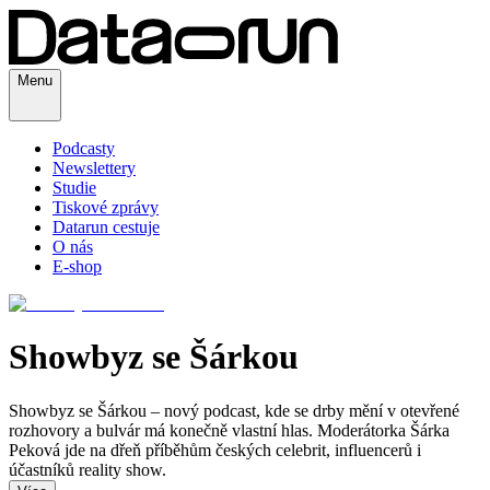
Menu
Podcasty
Newslettery
Studie
Tiskové zprávy
Datarun cestuje
O nás
E-shop
Showbyz se Šárkou
Showbyz se Šárkou – nový podcast, kde se drby mění v otevřené
rozhovory a bulvár má konečně vlastní hlas. Moderátorka Šárka
Peková jde na dřeň příběhům českých celebrit, influencerů i
účastníků reality show.