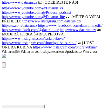
https://www.datarun.cz
📈 | ODEBÍREJTE NÁS!
https://www.youtube.com/@Datarun_cz
https://www.youtube.com/@Psiduse_podcast
https://www.youtube.com/@Datarun_life
👀 | MĚJTE O VŠEM
PŘEHLED:
https://www.instagram.com/datarun.cz/
https://x.com/dataruncz
https://www.facebook.com/datarun.media/
https://www.tiktok.com/@datarun_cz
https://www.datarun.cz/
🤠 |
MODERÁTORKA ŠÁRKA PEKOVÁ
https://www.instagram.com/sarkapekova/
https://www.instagram.com/showbyz_se_sarkou/
🤝 | HOST
ONDRA KUBINA
https://www.instagram.com/ondrejkubina/
#datarunlife #datarun #showbyzsesarkou #podcastcz #survivor