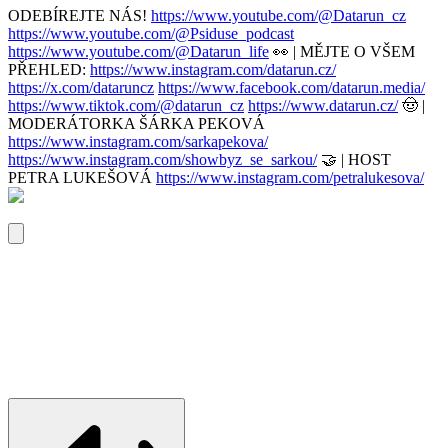
ODEBÍREJTE NÁS!
https://www.youtube.com/@Datarun_cz
https://www.youtube.com/@Psiduse_podcast
https://www.youtube.com/@Datarun_life
👀 | MĚJTE O VŠEM
PŘEHLED:
https://www.instagram.com/datarun.cz/
https://x.com/dataruncz
https://www.facebook.com/datarun.media/
https://www.tiktok.com/@datarun_cz
https://www.datarun.cz/
🤠 |
MODERÁTORKA ŠÁRKA PEKOVÁ
https://www.instagram.com/sarkapekova/
https://www.instagram.com/showbyz_se_sarkou/
🤝 | HOST
PETRA LUKEŠOVÁ
https://www.instagram.com/petralukesova/