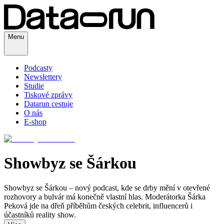
Menu
Podcasty
Newslettery
Studie
Tiskové zprávy
Datarun cestuje
O nás
E-shop
Showbyz se Šárkou
Showbyz se Šárkou – nový podcast, kde se drby mění v otevřené
rozhovory a bulvár má konečně vlastní hlas. Moderátorka Šárka
Peková jde na dřeň příběhům českých celebrit, influencerů i
účastníků reality show.