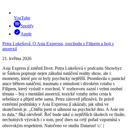
YouTube
Spotify
Apple
Petra Lukešová: O Asia Expressu, rozchodu s Filipem a boji s
anorexií
21. května 2026
Asia Express jí změnil život. Petra Lukešová v podcastu Showbyz
se Šárkou popisuje nejen zákulisí natáčení reality show, ale i
momenty, které pro ni byly psychicky nejtěžší. Promluvila o panické
atace během natáčení, traumatu z minulosti i divokém vztahu s
Filipem, který vyústil v rozchod. V rozhovoru zazní i velmi osobní
témata – boj s mentální anorexií, toxické vztahy nebo cesta k
sebelásce a přijetí sebe sama. Petra zároveň přiznává, že právě
extrémní podmínky v Asia Expressu jí ukázaly, jak silná ve
skutečnosti je. „Chtěla jsem si sáhnout na psychické dno. A Asie mi
to dala,“ říká otevřeně. Řeč bude také o nejtěžších úkolech ve finále,
nechutných výzvách i o tom, proč dnes na celý pořad vzpomíná s
obrovským respektem. Natočeno ve studiu Datarun! 📈 |