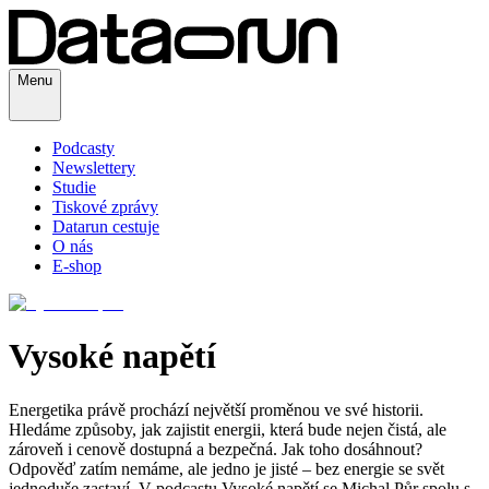
Menu
Podcasty
Newslettery
Studie
Tiskové zprávy
Datarun cestuje
O nás
E-shop
Vysoké napětí
Energetika právě prochází největší proměnou ve své historii.
Hledáme způsoby, jak zajistit energii, která bude nejen čistá, ale
zároveň i cenově dostupná a bezpečná. Jak toho dosáhnout?
Odpověď zatím nemáme, ale jedno je jisté – bez energie se svět
jednoduše zastaví. V podcastu Vysoké napětí se Michal Půr spolu s