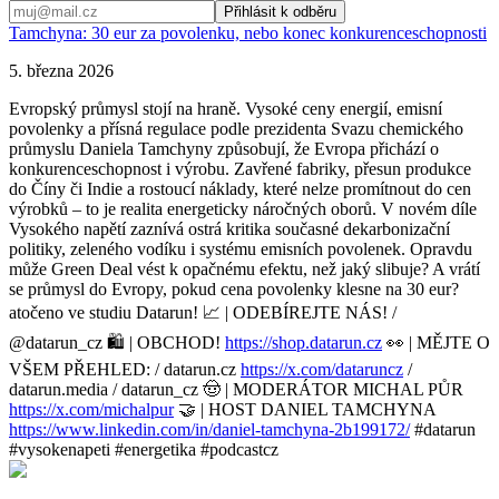
Přihlásit k odběru
Tamchyna: 30 eur za povolenku, nebo konec konkurenceschopnosti
5. března 2026
Evropský průmysl stojí na hraně. Vysoké ceny energií, emisní
povolenky a přísná regulace podle prezidenta Svazu chemického
průmyslu Daniela Tamchyny způsobují, že Evropa přichází o
konkurenceschopnost i výrobu. Zavřené fabriky, přesun produkce
do Číny či Indie a rostoucí náklady, které nelze promítnout do cen
výrobků – to je realita energeticky náročných oborů. V novém díle
Vysokého napětí zaznívá ostrá kritika současné dekarbonizační
politiky, zeleného vodíku i systému emisních povolenek. Opravdu
může Green Deal vést k opačnému efektu, než jaký slibuje? A vrátí
se průmysl do Evropy, pokud cena povolenky klesne na 30 eur?
atočeno ve studiu Datarun! 📈 | ODEBÍREJTE NÁS! /
@datarun_cz 🛍️ | OBCHOD!
https://shop.datarun.cz
👀 | MĚJTE O
VŠEM PŘEHLED: / datarun.cz
https://x.com/dataruncz
/
datarun.media / datarun_cz 🤠 | MODERÁTOR MICHAL PŮR
https://x.com/michalpur
🤝 | HOST DANIEL TAMCHYNA
https://www.linkedin.com/in/daniel-tamchyna-2b199172/
#datarun
#vysokenapeti #energetika #podcastcz