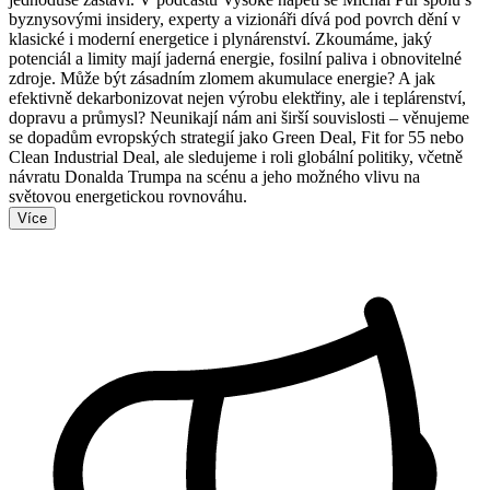
byznysovými insidery, experty a vizionáři dívá pod povrch dění v
klasické i moderní energetice i plynárenství. Zkoumáme, jaký
potenciál a limity mají jaderná energie, fosilní paliva i obnovitelné
zdroje. Může být zásadním zlomem akumulace energie? A jak
efektivně dekarbonizovat nejen výrobu elektřiny, ale i teplárenství,
dopravu a průmysl? Neunikají nám ani širší souvislosti – věnujeme
se dopadům evropských strategií jako Green Deal, Fit for 55 nebo
Clean Industrial Deal, ale sledujeme i roli globální politiky, včetně
návratu Donalda Trumpa na scénu a jeho možného vlivu na
světovou energetickou rovnováhu.
Více