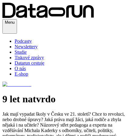
Menu
Podcasty
Newslettery
Studie
Tiskové zprávy
Datarun cestuje
O nás
E-shop
9 let natvrdo
Jak mají vypadat školy v Česku ve 21. století? Chce to revoluci,
nebo drobné úpravy? Jaká práva mají žáci, jaká rodiče a zbyla
nějaká i na učitele? Názorový střet pedagoga a experta na
vzdělávání Michala Kaderky s odborníky, učiteli, politiky,
reformátory, tradicionalisty, ale i dětmi a rodiči moderovaný