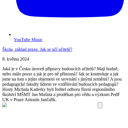
YouTube Music
Škola, základ praxe. Jak se učí učitelé?
8. května 2024
Jaká je v Česku úroveň přípravy budoucích učitelů? Mají hodně,
nebo málo praxe a jak je pro ně přínosná? Jak se kontroluje a jak
jsme na tom s jejím objemem ve srovnání s jinými zeměmi? A jsou
pedagogické fakulty lídrem ve vzdělávání budoucích pedagogů?
Hosty Michala Kaderky byli ředitel odboru řízení regionálního
školství MŠMT Jan Mušuta a proděkan pro vědu a výzkum PedF
UK v Praze Antonín Jančařík.