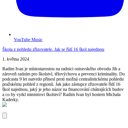
YouTube Music
Škola z pohledu zřizovatele. Jak se řídí 16 škol najednou
1. května 2024
Radim Ivan je místostarostou na radnici ostravského obvodu Jih a
zároveň radním pro školství, tělovýchovu a prevenci kriminality. Do
podcastu 9 let natvrdo přinesl proti možná centralistickému pohledu
pražskému pohled z regionů. Jak jako zástupce zřizovatele řídí 16
škol najednou, jaký je jeho názor na financování chátrajících budov
a co by vytkl ministrovi školství? Radim Ivan byl hostem Michala
Kaderky.