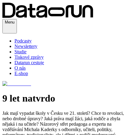
Menu
Podcasty
Newslettery
Studie
Tiskové zprávy
Datarun cestuje
O nás
E-shop
9 let natvrdo
Jak mají vypadat školy v Česku ve 21. století? Chce to revoluci,
nebo drobné úpravy? Jaká práva mají žáci, jaká rodiče a zbyla
nějaká i na učitele? Názorový střet pedagoga a experta na
vzdělávání Michala Kaderky s odborníky, učiteli, politiky,
reformátory, tradicionalisty, ale i dětmi a rodiči moderovaný