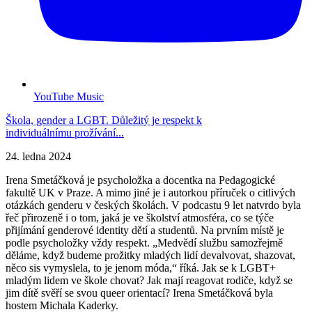
YouTube Music
Škola, gender a LGBT. Důležitý je respekt k
individuálnímu prožívání...
24. ledna 2024
Irena Smetáčková je psycholožka a docentka na Pedagogické
fakultě UK v Praze. A mimo jiné je i autorkou příruček o citlivých
otázkách genderu v českých školách. V podcastu 9 let natvrdo byla
řeč přirozeně i o tom, jaká je ve školství atmosféra, co se týče
přijímání genderové identity dětí a studentů. Na prvním místě je
podle psycholožky vždy respekt. „Medvědí službu samozřejmě
děláme, když budeme prožitky mladých lidí devalvovat, shazovat,
něco sis vymyslela, to je jenom móda,“ říká. Jak se k LGBT+
mladým lidem ve škole chovat? Jak mají reagovat rodiče, když se
jim dítě svěří se svou queer orientací? Irena Smetáčková byla
hostem Michala Kaderky.