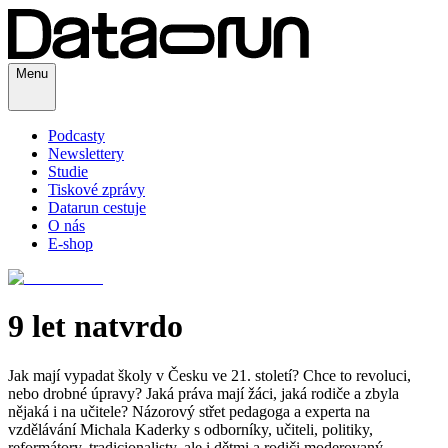
Menu
Podcasty
Newslettery
Studie
Tiskové zprávy
Datarun cestuje
O nás
E-shop
9 let natvrdo
Jak mají vypadat školy v Česku ve 21. století? Chce to revoluci,
nebo drobné úpravy? Jaká práva mají žáci, jaká rodiče a zbyla
nějaká i na učitele? Názorový střet pedagoga a experta na
vzdělávání Michala Kaderky s odborníky, učiteli, politiky,
reformátory, tradicionalisty, ale i dětmi a rodiči moderovaný