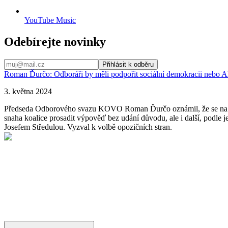
YouTube Music
Odebírejte novinky
Přihlásit k odběru
Roman Ďurčo: Odboráři by měli podpořit sociální demokracii nebo 
3. května 2024
Předseda Odborového svazu KOVO Roman Ďurčo oznámil, že se na ko
snaha koalice prosadit výpověď bez udání důvodu, ale i další, podle
Josefem Středulou. Vyzval k volbě opozičních stran.