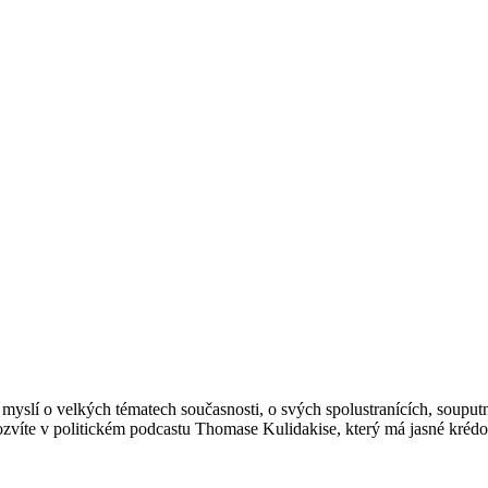
 myslí o velkých tématech současnosti, o svých spolustranících, souputní
zvíte v politickém podcastu Thomase Kulidakise, který má jasné kréd