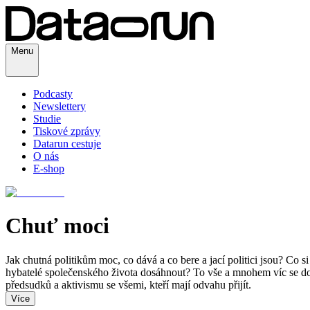
Menu
Podcasty
Newslettery
Studie
Tiskové zprávy
Datarun cestuje
O nás
E-shop
Chuť moci
Jak chutná politikům moc, co dává a co bere a jací politici jsou? Co si
hybatelé společenského života dosáhnout? To vše a mnohem víc se do
předsudků a aktivismu se všemi, kteří mají odvahu přijít.
Více