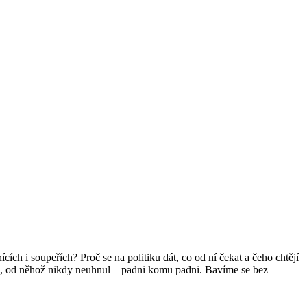
cích i soupeřích? Proč se na politiku dát, co od ní čekat a čeho chtějí
o, od něhož nikdy neuhnul – padni komu padni. Bavíme se bez