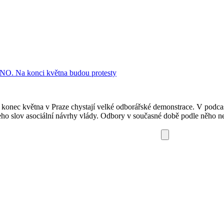
ANO. Na konci května budou protesty
nec května v Praze chystají velké odborářské demonstrace. V podca
 jeho slov asociální návrhy vlády. Odbory v současné době podle něho