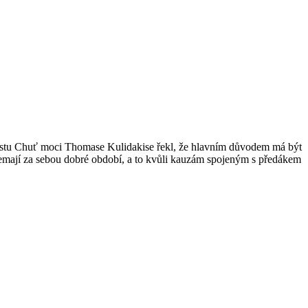
stu Chuť moci Thomase Kulidakise řekl, že hlavním důvodem má být
 nemají za sebou dobré období, a to kvůli kauzám spojeným s předákem