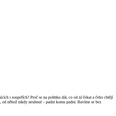
cích i soupeřích? Proč se na politiku dát, co od ní čekat a čeho chtějí
o, od něhož nikdy neuhnul – padni komu padni. Bavíme se bez