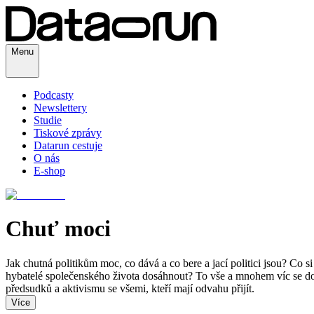
Menu
Podcasty
Newslettery
Studie
Tiskové zprávy
Datarun cestuje
O nás
E-shop
Chuť moci
Jak chutná politikům moc, co dává a co bere a jací politici jsou? Co si
hybatelé společenského života dosáhnout? To vše a mnohem víc se do
předsudků a aktivismu se všemi, kteří mají odvahu přijít.
Více