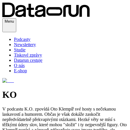
Menu
Podcasty
Newslettery
Studie
Tiskové zprávy
Datarun cestuje
O nás
E-shop
KO
V podcastu K.O. zpovídá Oto Klempíř své hosty s nečekanou
laskavostí a humorem. Občas je však dokáže zaskočit
nepředvídatelně překvapivými otázkami. Hezké věty se mísí s
těžkými údery slov, které mohou "složit" i ty nejpevnější figury. Oto
Klempíř popírá a zároveň zdůrazňuje svou image tvrdého, ale