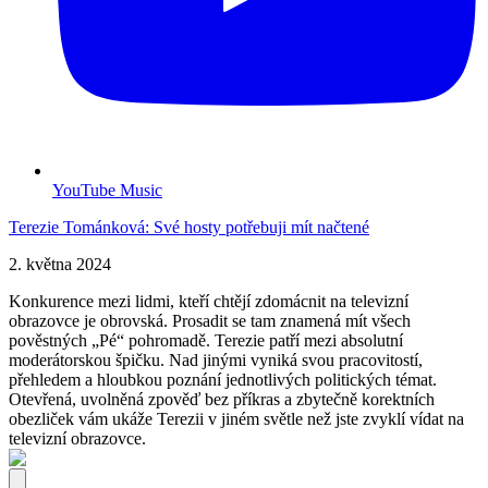
YouTube Music
Terezie Tománková: Své hosty potřebuji mít načtené
2. května 2024
Konkurence mezi lidmi, kteří chtějí zdomácnit na televizní
obrazovce je obrovská. Prosadit se tam znamená mít všech
pověstných „Pé“ pohromadě. Terezie patří mezi absolutní
moderátorskou špičku. Nad jinými vyniká svou pracovitostí,
přehledem a hloubkou poznání jednotlivých politických témat.
Otevřená, uvolněná zpověď bez příkras a zbytečně korektních
obezliček vám ukáže Terezii v jiném světle než jste zvyklí vídat na
televizní obrazovce.