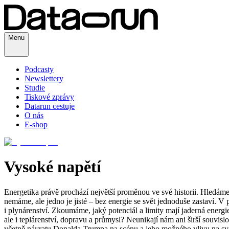
Menu
Podcasty
Newslettery
Studie
Tiskové zprávy
Datarun cestuje
O nás
E-shop
Vysoké napětí
Energetika právě prochází největší proměnou ve své historii. Hledáme
nemáme, ale jedno je jisté – bez energie se svět jednoduše zastaví. V
i plynárenství. Zkoumáme, jaký potenciál a limity mají jaderná energ
ale i teplárenství, dopravu a průmysl? Neunikají nám ani širší souvisl
včetně návratu Donalda Trumpa na scénu a jeho možného vlivu na sv