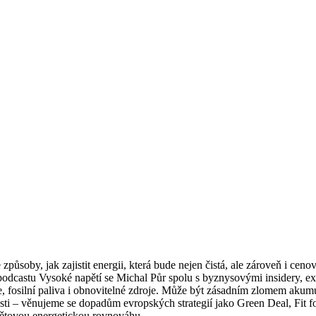
 způsoby, jak zajistit energii, která bude nejen čistá, ale zároveň i c
 podcastu Vysoké napětí se Michal Půr spolu s byznysovými insidery, ex
ie, fosilní paliva i obnovitelné zdroje. Může být zásadním zlomem akum
osti – věnujeme se dopadům evropských strategií jako Green Deal, Fit for
ětovou energetickou rovnováhu.