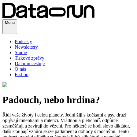
Menu
Podcasty
Newslettery
Studie
Tiskové zprávy
Datarun cestuje
O nás
E-shop
Padouch, nebo hrdina?
Řídí vaše životy i celou planety. Jedni žijí s kočkami a psy, druzí
oplývají milenkami a milenci. Vládnou a pletichaří, odpůrce
zesměšňují a zavírají do vězení. Pro některé se hodí slovo diktátor,
další stoupají vzhůru skrze parlament a dohody s mocnými. Tento
podcast vypráví příběhy světových lídrů, diktátorů a magnátů.