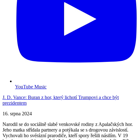
YouTube Music
J. D. Vance: Buran z hor, který lichotí Trumpovi a chce být
prezidentem
16. srpna 2024
Narodil se do sociálně slabé venkovské rodiny z Apalačských hor.
Jeho matka střídala partnery a potýkala se s drogovou závislostí.
Vychovali ho svérázní prarodiče, kteří spory řešili násilím. V 19