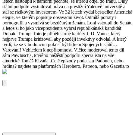
letech nastoupil k námořní pěchotě, se kterou odjel do Iráku. Díky
státní podpoře vystudoval práva na prestižní Yaleově univerzitě a
stal se rizikovým investorem. Ve 32 letech vydal bestseller Americká
elegie, ve kterém popisuje dosavadní život. Odmítá potraty i
pornografii a vysmívá se bezdětným ženám. Loni vstoupil do Senátu
a letos si ho jako viceprezidenta vybral republikánská kandidát
Donald Trump. Toto je příběh strmé kariéry J. D. Vance, který
nejprve Trumpa kritizoval, aby později invektivy odvolal. A který
tvrdí, že se v budoucnu pokusí být lídrem Spojených států…
Varování! Vzhledem k nepřítomnosti Vlčice moderoval tento díl
sám Pawluscha, kterého naštěstí podpořil specialista na vše
americké Tomáš Klvaňa. Celé epizody podcastu Padouch, nebo
hrdina? najdete na platformách Herohero, Patreon, nebo Gazetis.to