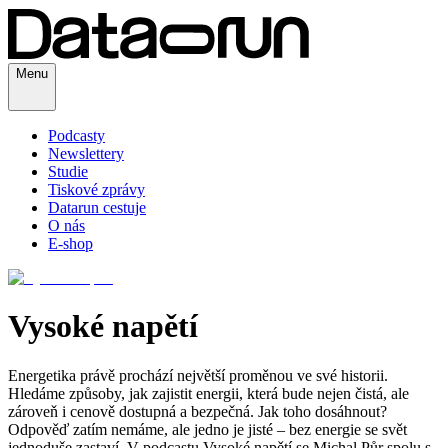
Menu
Podcasty
Newslettery
Studie
Tiskové zprávy
Datarun cestuje
O nás
E-shop
Vysoké napětí
Energetika právě prochází největší proměnou ve své historii.
Hledáme způsoby, jak zajistit energii, která bude nejen čistá, ale
zároveň i cenově dostupná a bezpečná. Jak toho dosáhnout?
Odpověď zatím nemáme, ale jedno je jisté – bez energie se svět
jednoduše zastaví. V podcastu Vysoké napětí se Michal Půr spolu s