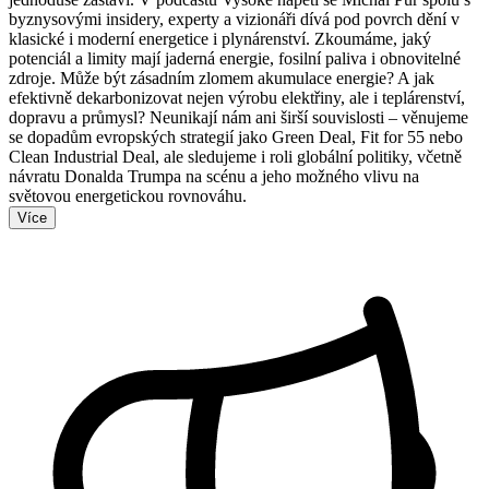
byznysovými insidery, experty a vizionáři dívá pod povrch dění v
klasické i moderní energetice i plynárenství. Zkoumáme, jaký
potenciál a limity mají jaderná energie, fosilní paliva i obnovitelné
zdroje. Může být zásadním zlomem akumulace energie? A jak
efektivně dekarbonizovat nejen výrobu elektřiny, ale i teplárenství,
dopravu a průmysl? Neunikají nám ani širší souvislosti – věnujeme
se dopadům evropských strategií jako Green Deal, Fit for 55 nebo
Clean Industrial Deal, ale sledujeme i roli globální politiky, včetně
návratu Donalda Trumpa na scénu a jeho možného vlivu na
světovou energetickou rovnováhu.
Více