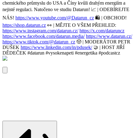
chemického průmyslu do USA a Číny kvůli drahým energiím a
nejisté regulaci. Natočeno ve studiu Datarun! 📈 | ODEBÍREJTE
NÁS!
https://www.youtube.com/@Datarun_cz
🛍️ | OBCHOD!
https://shop.datarun.cz
👀 | MĚJTE O VŠEM PŘEHLED:
https://www.instagram.com/datarun.cz/
https://x.com/dataruncz
https://www.facebook.com/datarun.media/
https://www.datarun.cz/
https://www.tiktok.com/@datarun_cz
🤠 | MODERÁTOR PETR
DUŠEK
https://www.linkedin.com/in/pdusek/
🤝 | HOST JIŘÍ
DĚDEČEK #datarun #vysokenapeti #energetika #podcastcz