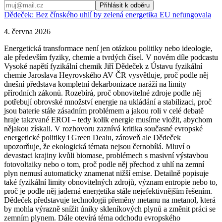
Přihlásit k odběru
Dědeček: Bez čínského uhlí by zelená energetika EU nefungovala
4. června 2026
Energetická transformace není jen otázkou politiky nebo ideologie,
ale především fyziky, chemie a tvrdých čísel. V novém díle podcastu
Vysoké napětí fyzikální chemik Jiří Dědeček z Ústavu fyzikální
chemie Jaroslava Heyrovského AV ČR vysvětluje, proč podle něj
dnešní představa kompletní dekarbonizace naráží na limity
přírodních zákonů. Rozebírá, proč obnovitelné zdroje podle něj
potřebují obrovské množství energie na ukládání a stabilizaci, proč
jsou baterie stále zásadním problémem a jakou roli v celé debatě
hraje takzvané EROI – tedy kolik energie musíme vložit, abychom
nějakou získali. V rozhovoru zaznívá kritika současné evropské
energetické politiky i Green Dealu, zároveň ale Dědeček
upozorňuje, že ekologická témata nejsou černobílá. Mluví o
devastaci krajiny kvůli biomase, problémech s masivní výstavbou
fotovoltaiky nebo o tom, proč podle něj přechod z uhlí na zemní
plyn nemusí automaticky znamenat nižší emise. Detailně popisuje
také fyzikální limity obnovitelných zdrojů, význam entropie nebo to,
proč je podle něj jaderná energetika stále nejefektivnějším řešením.
Dědeček představuje technologii přeměny metanu na metanol, která
by mohla výrazně snížit úniky skleníkových plynů a změnit práci se
zemním plynem. Dále otevírá téma odchodu evropského