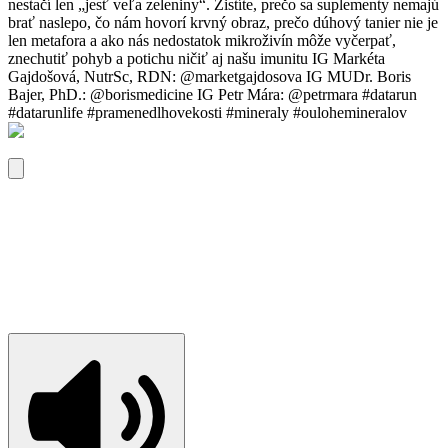
nestačí len „jesť veľa zeleniny“. Zistíte, prečo sa suplementy nemajú
brať naslepo, čo nám hovorí krvný obraz, prečo dúhový tanier nie je
len metafora a ako nás nedostatok mikroživín môže vyčerpať,
znechutiť pohyb a potichu ničiť aj našu imunitu IG Markéta
Gajdošová, NutrSc, RDN: @marketgajdosova IG MUDr. Boris
Bajer, PhD.: @borismedicine IG Petr Mára: @petrmara #datarun
#datarunlife #pramenedlhovekosti #mineraly #oulohemineralov