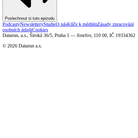
Poslechnout si tuto epizodu
Podcasty
Newslettery
Studie
O nás
Klíče k médiím
Zásady zpracování
osobních údajů
Cookies
Datarun, a.s., Široká 36/5, Praha 1 — Josefov, 110 00, IČ 19334362
©
2026
Datarun a.s.