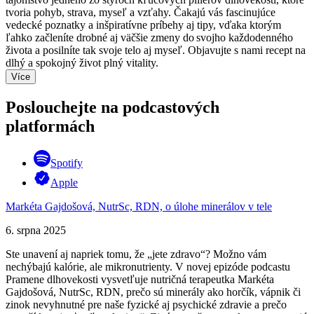
tvoria pohyb, strava, myseľ a vzťahy. Čakajú vás fascinujúce
vedecké poznatky a inšpiratívne príbehy aj tipy, vďaka ktorým
ľahko začleníte drobné aj väčšie zmeny do svojho každodenného
života a posilníte tak svoje telo aj myseľ. Objavujte s nami recept na
dlhý a spokojný život plný vitality.
Více
Poslouchejte na podcastových
platformách
Spotify
Apple
Markéta Gajdošová, NutrSc, RDN, o úlohe minerálov v tele
6. srpna 2025
Ste unavení aj napriek tomu, že „jete zdravo“? Možno vám
nechýbajú kalórie, ale mikronutrienty. V novej epizóde podcastu
Pramene dlhovekosti vysvetľuje nutričná terapeutka Markéta
Gajdošová, NutrSc, RDN, prečo sú minerály ako horčík, vápnik či
zinok nevyhnutné pre naše fyzické aj psychické zdravie a prečo