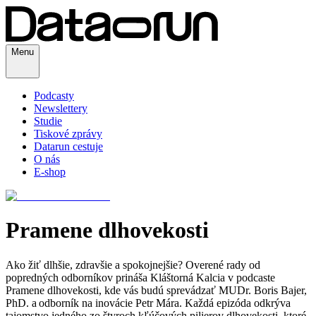
Menu
Podcasty
Newslettery
Studie
Tiskové zprávy
Datarun cestuje
O nás
E-shop
Pramene dlhovekosti
Ako žiť dlhšie, zdravšie a spokojnejšie? Overené rady od
popredných odborníkov prináša Kláštorná Kalcia v podcaste
Pramene dlhovekosti, kde vás budú sprevádzať MUDr. Boris Bajer,
PhD. a odborník na inovácie Petr Mára. Každá epizóda odkrýva
tajomstvo jedného zo štyroch kľúčových pilierov dlhovekosti, ktoré