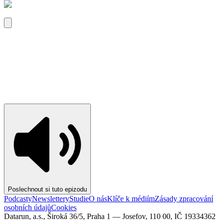
Poslechnout si tuto epizodu
Podcasty
Newslettery
Studie
O nás
Klíče k médiím
Zásady zpracování
osobních údajů
Cookies
Datarun, a.s., Široká 36/5, Praha 1 — Josefov, 110 00, IČ 19334362