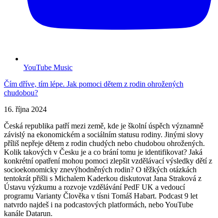
YouTube Music
Čím dříve, tím lépe. Jak pomoci dětem z rodin ohrožených
chudobou?
16. října 2024
Česká republika patří mezi země, kde je školní úspěch významně
závislý na ekonomickém a sociálním statusu rodiny. Jinými slovy
příliš nepřeje dětem z rodin chudých nebo chudobou ohrožených.
Kolik takových v Česku je a co brání tomu je identifikovat? Jaká
konkrétní opatření mohou pomoci zlepšit vzdělávací výsledky dětí z
socioekonomicky znevýhodněných rodin? O těžkých otázkách
tentokrát přišli s Michalem Kaderkou diskutovat Jana Straková z
Ústavu výzkumu a rozvoje vzdělávání PedF UK a vedoucí
programu Varianty Člověka v tísni Tomáš Habart. Podcast 9 let
natvrdo najdeš i na podcastových platformách, nebo YouTube
kanále Datarun.