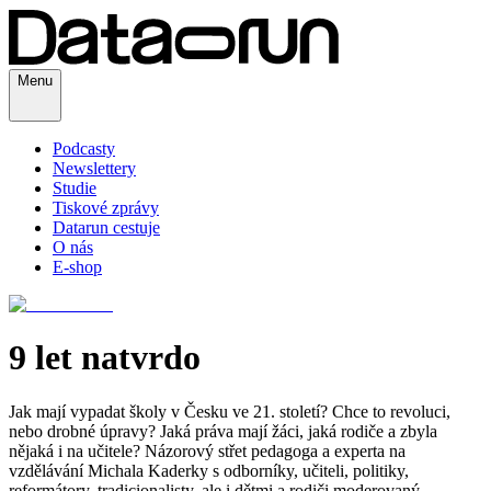
Menu
Podcasty
Newslettery
Studie
Tiskové zprávy
Datarun cestuje
O nás
E-shop
9 let natvrdo
Jak mají vypadat školy v Česku ve 21. století? Chce to revoluci,
nebo drobné úpravy? Jaká práva mají žáci, jaká rodiče a zbyla
nějaká i na učitele? Názorový střet pedagoga a experta na
vzdělávání Michala Kaderky s odborníky, učiteli, politiky,
reformátory, tradicionalisty, ale i dětmi a rodiči moderovaný