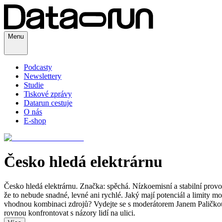
Menu
Podcasty
Newslettery
Studie
Tiskové zprávy
Datarun cestuje
O nás
E-shop
Česko hledá elektrárnu
Česko hledá elektrárnu. Značka: spěchá. Nízkoemisní a stabilní provoz
že to nebude snadné, levné ani rychlé. Jaký mají potenciál a limity m
vhodnou kombinaci zdrojů? Vydejte se s moderátorem Janem Paličkou d
rovnou konfrontovat s názory lidí na ulici.