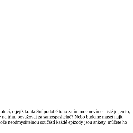
ucí, o jejíž konkrétní podobě toho zatím moc nevíme. Jisté je jen to,
ily na trhu, považovat za samospasitelné? Nebo budeme muset najít
otože neodmyslitelnou součástí každé epizody jsou ankety, můžete ho