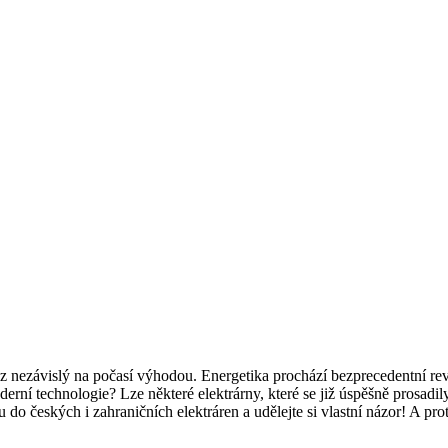
 nezávislý na počasí výhodou. Energetika prochází bezprecedentní revol
oderní technologie? Lze některé elektrárny, které se již úspěšně prosad
o českých i zahraničních elektráren a udělejte si vlastní názor! A pr