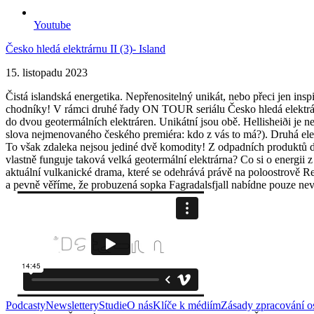
Youtube
Česko hledá elektrárnu II (3)- Island
15. listopadu 2023
Čistá islandská energetika. Nepřenositelný unikát, nebo přeci jen insp
chodníky! V rámci druhé řady ON TOUR seriálu Česko hledá elektrárnu
do dvou geotermálních elektráren. Unikátní jsou obě. Hellisheiði je n
slova nejmenovaného českého premiéra: kdo z vás to má?). Druhá elekt
To však zdaleka nejsou jediné dvě komodity! Z odpadních produktů d
vlastně funguje taková velká geotermální elektrárna? Co si o energii 
aktuální vulkanické drama, které se odehrává právě na poloostrově Re
a pevně věříme, že probuzená sopka Fagradalsfjall nabídne pouze nev
Podcasty
Newslettery
Studie
O nás
Klíče k médiím
Zásady zpracování o