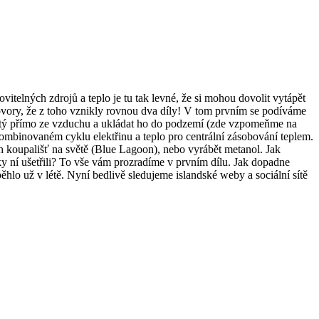
vitelných zdrojů a teplo je tu tak levné, že si mohou dovolit vytápět
hovory, že z toho vznikly rovnou dva díly! V tom prvním se podíváme
hličitý přímo ze vzduchu a ukládat ho do podzemí (zde vzpomeňme na
kombinovaném cyklu elektřinu a teplo pro centrální zásobování teplem.
 koupališť na světě (Blue Lagoon), nebo vyrábět metanol. Jak
íky ní ušetřili? To vše vám prozradíme v prvním dílu. Jak dopadne
hlo už v létě. Nyní bedlivě sledujeme islandské weby a sociální sítě