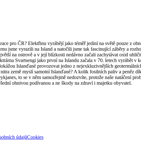
irace pro ČR? Elektřinu vyrábějí jako téměř jediní na světě pouze z obno
 jsme vyrazili na Island a natočili jsme tak fascinující záběry a roz
ejvětší na ostrově a v její blízkosti nedávno začali zachytávat oxid u
rárna Svartsengi jako první na Islandu začala v 70. letech vyrábět v 
okážou Islanďané provozovat jedno z nejexkluzivnějších geotermálních
z nitra země myslí samotní Islanďané? A kolik fosilních paliv a peněz d
ykjanes, to se v něm samozřejmě nedozvíte, protože naše natáčení probě
šední ohnivou podívanou a ne škody na zdraví i majetku obyvatel.
sobních údajů
Cookies