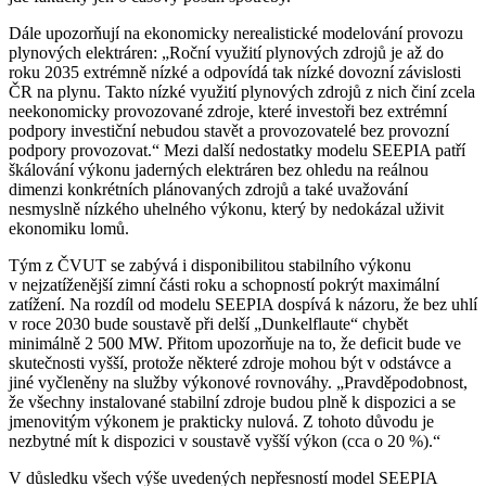
Dále upozorňují na ekonomicky nerealistické modelování provozu
plynových elektráren: „Roční využití plynových zdrojů je až do
roku 2035 extrémně nízké a odpovídá tak nízké dovozní závislosti
ČR na plynu. Takto nízké využití plynových zdrojů z nich činí zcela
neekonomicky provozované zdroje, které investoři bez extrémní
podpory investiční nebudou stavět a provozovatelé bez provozní
podpory provozovat.“ Mezi další nedostatky modelu SEEPIA patří
škálování výkonu jaderných elektráren bez ohledu na reálnou
dimenzi konkrétních plánovaných zdrojů a také uvažování
nesmyslně nízkého uhelného výkonu, který by nedokázal uživit
ekonomiku lomů.
Tým z ČVUT se zabývá i disponibilitou stabilního výkonu
v nejzatíženější zimní části roku a schopností pokrýt maximální
zatížení. Na rozdíl od modelu SEEPIA dospívá k názoru, že bez uhlí
v roce 2030 bude soustavě při delší „Dunkelflaute“ chybět
minimálně 2 500 MW. Přitom upozorňuje na to, že deficit bude ve
skutečnosti vyšší, protože některé zdroje mohou být v odstávce a
jiné vyčleněny na služby výkonové rovnováhy. „Pravděpodobnost,
že všechny instalované stabilní zdroje budou plně k dispozici a se
jmenovitým výkonem je prakticky nulová. Z tohoto důvodu je
nezbytné mít k dispozici v soustavě vyšší výkon (cca o 20 %).“
V důsledku všech výše uvedených nepřesností model SEEPIA