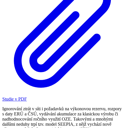
Studie v PDF
Ignorování ztrát v síti i požadavků na výkonovou rezervu, rozpory
s daty ERÚ a ČSÚ, vydávání akumulace za klasickou výrobu či
nadhodnocování ročního využití OZE. Takovými a mnohými
dalšími neduhy trpí tzv. model SEEPIA, z nějž vychází nově