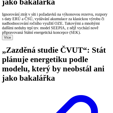
jako bakalářka
Ignorování ztrát v síti i požadavků na výkonovou rezervu, rozpory
s daty ERÚ a ČSÚ, vydávání akumulace za klasickou výrobu či
nadhodnocování ročního využití OZE. Takovými a mnohými
dalšími neduhy trpí tzv. model SEEPIA, z nějž vychází nově
připravovaná Státní energetická koncepce (SEK).
Více
„Zazděná studie ČVUT“: Stát
plánuje energetiku podle
modelu, který by neobstál ani
jako bakalářka