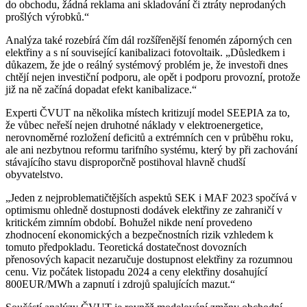
do obchodu, žádná reklama ani skladování či ztráty neprodaných
prošlých výrobků.“
Analýza také rozebírá čím dál rozšířenější fenomén záporných cen
elektřiny a s ní související kanibalizaci fotovoltaik. „Důsledkem i
důkazem, že jde o reálný systémový problém je, že investoři dnes
chtějí nejen investiční podporu, ale opět i podporu provozní, protože
již na ně začíná dopadat efekt kanibalizace.“
Experti ČVUT na několika místech kritizují model SEEPIA za to,
že vůbec neřeší nejen druhotné náklady v elektroenergetice,
nerovnoměrné rozložení deficitů a extrémních cen v průběhu roku,
ale ani nezbytnou reformu tarifního systému, který by při zachování
stávajícího stavu disproporčně postihoval hlavně chudší
obyvatelstvo.
„Jeden z nejproblematičtějších aspektů SEK i MAF 2023 spočívá v
optimismu ohledně dostupnosti dodávek elektřiny ze zahraničí v
kritickém zimním období. Bohužel nikde není provedeno
zhodnocení ekonomických a bezpečnostních rizik vzhledem k
tomuto předpokladu. Teoretická dostatečnost dovozních
přenosových kapacit nezaručuje dostupnost elektřiny za rozumnou
cenu. Viz počátek listopadu 2024 a ceny elektřiny dosahující
800EUR/MWh a zapnutí i zdrojů spalujících mazut.“