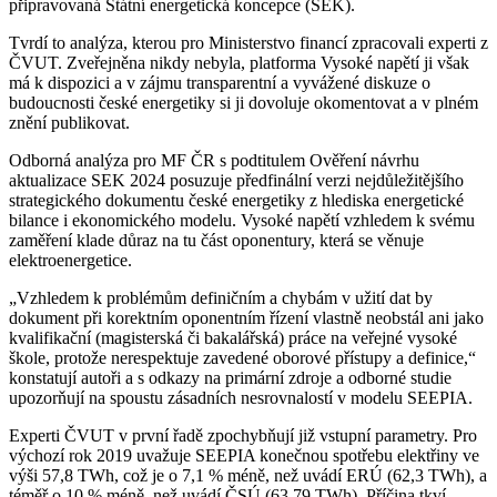
připravovaná Státní energetická koncepce (SEK).
Tvrdí to analýza, kterou pro Ministerstvo financí zpracovali experti z
ČVUT. Zveřejněna nikdy nebyla, platforma Vysoké napětí ji však
má k dispozici a v zájmu transparentní a vyvážené diskuze o
budoucnosti české energetiky si ji dovoluje okomentovat a v plném
znění publikovat.
Odborná analýza pro MF ČR s podtitulem Ověření návrhu
aktualizace SEK 2024 posuzuje předfinální verzi nejdůležitějšího
strategického dokumentu české energetiky z hlediska energetické
bilance i ekonomického modelu. Vysoké napětí vzhledem k svému
zaměření klade důraz na tu část oponentury, která se věnuje
elektroenergetice.
„Vzhledem k problémům definičním a chybám v užití dat by
dokument při korektním oponentním řízení vlastně neobstál ani jako
kvalifikační (magisterská či bakalářská) práce na veřejné vysoké
škole, protože nerespektuje zavedené oborové přístupy a definice,“
konstatují autoři a s odkazy na primární zdroje a odborné studie
upozorňují na spoustu zásadních nesrovnalostí v modelu SEEPIA.
Experti ČVUT v první řadě zpochybňují již vstupní parametry. Pro
výchozí rok 2019 uvažuje SEEPIA konečnou spotřebu elektřiny ve
výši 57,8 TWh, což je o 7,1 % méně, než uvádí ERÚ (62,3 TWh), a
téměř o 10 % méně, než uvádí ČSÚ (63,79 TWh). Příčina tkví