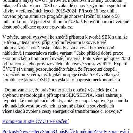
Součástí analýzy ČVUT je rovněž modelování změny obchodní
bilance Česka v roce 2030 na základě cenové, výrobní a spotřební
křivky v referenčních letech 2019-2024. Při scénáři bez uhlí i
nového plynu simulace prognózuje zhoršení roční bilance o 50
miliard korun. Výpočet si přitom může každý ověřit pomocí veřejně
dostupné aplikace app.energy-mix.cz.
V závěru autoři vyzývají ke změně přístupu k tvorbě SEK s tím, že
je třeba „hledat mezi přípustnými řešeními takové, které
minimalizuje společenské náklady a zmapovat bezpečnostní,
nákladová i materiálová rizika variant.“ Jako příklad dobré praxe
ekonomického hodnocení uvádějí materiál Futurs énergétiques 2050
od francouzského provozovatele přenosové soustavy RTE. Experti
ČVUT si všímají pozoruhodného faktu, že Francouzi dospěli
k opačnému závěru, než k jakému spěje česká SEK: velkorysá
kombinace jádra s OZE jim vyšla jako naprosto neekonomická.
„Domníváme se, že právě tento zcela opačný výsledek je dán
chybnou metodologií a přístupem SEK/SEEPIA, která zahrnuje
hypotetické multiplikační efekty, aniž by naopak správně posoudila
vliv nákladovosti povolenek na straně plátců a souvisejících
vícenákladů zvolené cesty energetické transformace či rozvoje.“
Kompletní studie ČVUT ke stažení
Podcasty
Newslettery
Studie
O nás
Klíče k médiím
Zásady zpracování