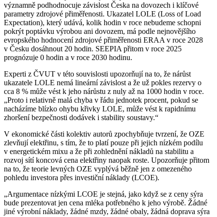
významně podhodnocuje závislost Česka na dovozech i klíčové
parametry zdrojové přiměřenosti. Ukazatel LOLE (Loss of Load
Expectation), který udává, kolik hodin v roce nebudeme schopni
pokrýt poptávku výrobou ani dovozem, má podle nejnovějšího
evropského hodnocení zdrojové přiměřenosti ERAA v roce 2028
v Česku dosáhnout 20 hodin. SEEPIA přitom v roce 2025
prognózuje 0 hodin a v roce 2030 hodinu.
Experti z ČVUT v této souvislosti upozorňují na to, že nárůst
ukazatele LOLE nemá lineární závislost a že už pokles rezervy o
cca 8 % může vést k jeho nárůstu z nuly až na 1000 hodin v roce.
„Proto i relativně malá chyba v řádu jednotek procent, pokud se
nacházíme blízko ohybu křivky LOLE, může vést k rapidnímu
zhoršení bezpečnosti dodávek i stability soustavy.“
V ekonomické části kolektiv autorů zpochybňuje tvrzení, že OZE
zlevňují elektřinu, s tím, že to platí pouze při jejich nízkém podílu
v energetickém mixu a že při zohlednění nákladů na stabilitu a
rozvoj sítí koncová cena elektřiny naopak roste. Upozorňuje přitom
na to, že teorie levných OZE vyplývá běžně jen z omezeného
pohledu investora přes investiční náklady (LCOE).
„Argumentace nízkými LCOE je stejná, jako když se z ceny sýra
bude prezentovat jen cena mléka potřebného k jeho výrobě. Žádné
jiné výrobní náklady, žádné mzdy, žádné obaly, žádná doprava sýra