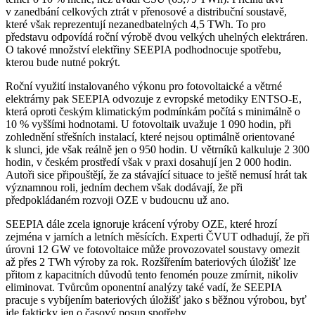
v zanedbání celkových ztrát v přenosové a distribuční soustavě,
které však reprezentují nezanedbatelných 4,5 TWh. To pro
představu odpovídá roční výrobě dvou velkých uhelných elektráren.
O takové množství elektřiny SEEPIA podhodnocuje spotřebu,
kterou bude nutné pokrýt.
Roční využití instalovaného výkonu pro fotovoltaické a větrné
elektrárny pak SEEPIA odvozuje z evropské metodiky ENTSO-E,
která oproti českým klimatickým podmínkám počítá s minimálně o
10 % vyššími hodnotami. U fotovoltaik uvažuje 1 090 hodin, při
zohlednění střešních instalací, které nejsou optimálně orientované
k slunci, jde však reálně jen o 950 hodin. U větrníků kalkuluje 2 300
hodin, v českém prostředí však v praxi dosahují jen 2 000 hodin.
Autoři sice připouštějí, že za stávající situace to ještě nemusí hrát tak
významnou roli, jedním dechem však dodávají, že při
předpokládaném rozvoji OZE v budoucnu už ano.
SEEPIA dále zcela ignoruje krácení výroby OZE, které hrozí
zejména v jarních a letních měsících. Experti ČVUT odhadují, že při
úrovni 12 GW ve fotovoltaice může provozovatel soustavy omezit
až přes 2 TWh výroby za rok. Rozšířením bateriových úložišť lze
přitom z kapacitních důvodů tento fenomén pouze zmírnit, nikoliv
eliminovat. Tvůrcům oponentní analýzy také vadí, že SEEPIA
pracuje s vybíjením bateriových úložišť jako s běžnou výrobou, byť
jde fakticky jen o časový posun spotřeby.