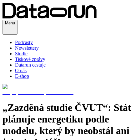
Menu
Podcasty
Newslettery
Studie
Tiskové zprávy
Datarun cestuje
O nás
E-shop
„Zazděná studie ČVUT“: Stát
plánuje energetiku podle
modelu, který by neobstál ani