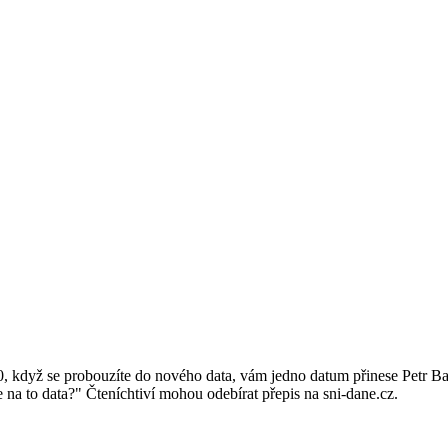
0, když se probouzíte do nového data, vám jedno datum přinese Petr B
 na to data?" Čteníchtiví mohou odebírat přepis na sni-dane.cz.