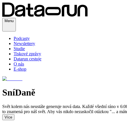
Menu
Podcasty
Newslettery
Studie
Tiskové zprávy
Datarun cestuje
O nás
E-shop
SníDaně
Svět kolem nás neustále generuje nová data. Každé všední ráno v 6:0
to znamená pro náš svět. Aby vás nikdo nezaskočil otázkou "... a máte
Více