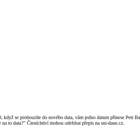
0, když se probouzíte do nového data, vám jedno datum přinese Petr B
 na to data?" Čteníchtiví mohou odebírat přepis na sni-dane.cz.