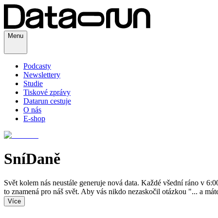
Menu
Podcasty
Newslettery
Studie
Tiskové zprávy
Datarun cestuje
O nás
E-shop
SníDaně
Svět kolem nás neustále generuje nová data. Každé všední ráno v 6:0
to znamená pro náš svět. Aby vás nikdo nezaskočil otázkou "... a máte
Více