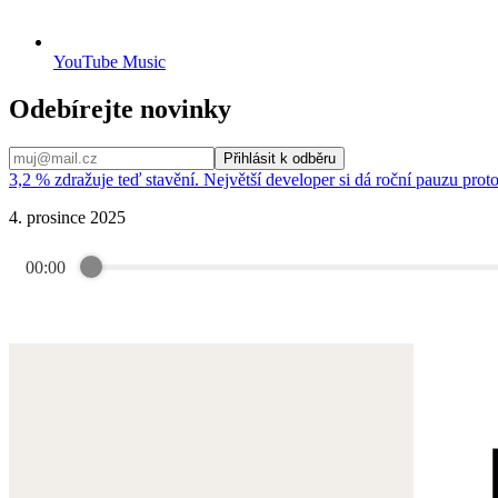
YouTube Music
Odebírejte novinky
Přihlásit k odběru
3,2 % zdražuje teď stavění. Největší developer si dá roční pauzu prot
4. prosince 2025
00:00