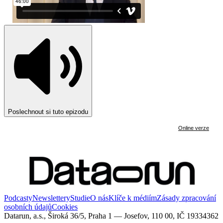
Poslechnout si tuto epizodu
Podcasty
Newslettery
Studie
O nás
Klíče k médiím
Zásady zpracování
osobních údajů
Cookies
Datarun, a.s., Široká 36/5, Praha 1 — Josefov, 110 00, IČ 19334362