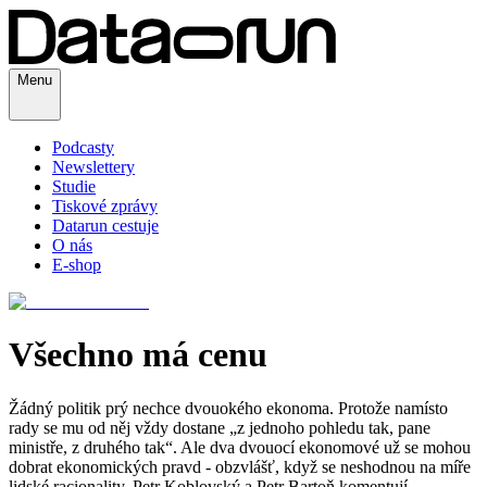
Menu
Podcasty
Newslettery
Studie
Tiskové zprávy
Datarun cestuje
O nás
E-shop
Všechno má cenu
Žádný politik prý nechce dvouokého ekonoma. Protože namísto
rady se mu od něj vždy dostane „z jednoho pohledu tak, pane
ministře, z druhého tak“. Ale dva dvouocí ekonomové už se mohou
dobrat ekonomických pravd - obzvlášť, když se neshodnou na míře
lidské racionality. Petr Koblovský a Petr Bartoň komentují