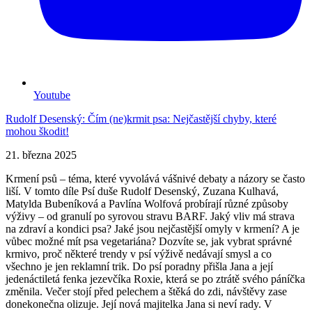
Youtube
Rudolf Desenský: Čím (ne)krmit psa: Nejčastější chyby, které
mohou škodit!
21. března 2025
Krmení psů – téma, které vyvolává vášnivé debaty a názory se často
liší. V tomto díle Psí duše Rudolf Desenský, Zuzana Kulhavá,
Matylda Bubeníková a Pavlína Wolfová probírají různé způsoby
výživy – od granulí po syrovou stravu BARF. Jaký vliv má strava
na zdraví a kondici psa? Jaké jsou nejčastější omyly v krmení? A je
vůbec možné mít psa vegetariána? Dozvíte se, jak vybrat správné
krmivo, proč některé trendy v psí výživě nedávají smysl a co
všechno je jen reklamní trik. Do psí poradny přišla Jana a její
jedenáctiletá fenka jezevčíka Roxie, která se po ztrátě svého páníčka
změnila. Večer stojí před pelechem a štěká do zdi, návštěvy zase
donekonečna olizuje. Její nová majitelka Jana si neví rady. V