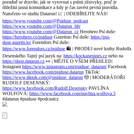
poradně se dozvíte, jak se vyrovnat s psími zlozvyky, proč je
důležitá jasná komunikace a kdy je čas zavést pevná pravidla.
Natočeno ve studiu Datarun! 📈 | ODEBÍREJTE NÁS!
https://www.youtube.com/@Psiduse_podcast
https://www.youtube.com/@Datarun_life
https://www.youtube.com/@Datarun_cz
Herohero Psí duše:
https://herohero.co/psiduse
Gazetisto Psí duše:
https://psi-
duse.gazetis.to/
Forendors Psí duše:
https://www.forendors.cz/psiduse
🛍️ | PRODEJ nové knihy Rudolfa
Desenského Tajný psí jazyk na:
https://kockanenipes.cz
nebo na
https://shop.datarun.cz
👀 | MĚJTE O VŠEM PŘEHLED:
Instagram
https://www.instagram.com/psiduse_datarun/
Facebook
https://www.facebook.com/psiduse.datarun
TikTok:
https://www.tiktok.com/@psiduse_datarun
🤠 | MODERÁTOŘI
RUDOLF DESENSKÝ:
https://www.facebook.com/Rudolf.Desensky
PAVLÍNA
WOLFOVÁ:
https://www.facebook.com/pavlina.wolfova.3
#datarun #psiduse #podcastcz