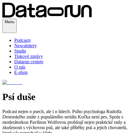
Menu
Podcasty
Newslettery
Studie
Tiskové zprávy
Datarun cestuje
O nás
E-shop
Psí duše
Podcast nejen o psech, ale i o lidech. Psího psychologa Rudolfa
Desenského znáte z populárního seriálu Kočka není pes. Spolu s
moderátorkou Pavlínou Wolfovou probírají nejen praktické rady a
zkušenosti s výchovou psů, ale také příběhy psů a jejich chovatelů,
které vás nenechají v klidu.