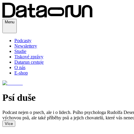
Menu
Podcasty
Newslettery
Studie
Tiskové zprávy
Datarun cestuje
O nás
E-shop
Psí duše
Podcast nejen o psech, ale i o lidech. Psího psychologa Rudolfa Dese
výchovou psů, ale také příběhy psů a jejich chovatelů, které vás nenec
Více