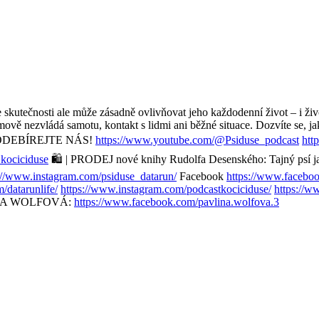
Ve skutečnosti ale může zásadně ovlivňovat jeho každodenní život – i ž
ově nezvládá samotu, kontakt s lidmi ani běžné situace. Dozvíte se, jak 
📈 | ODEBÍREJTE NÁS!
https://www.youtube.com/@Psiduse_podcast
htt
kociciduse
🛍️ | PRODEJ nové knihy Rudolfa Desenského: Tajný psí 
://www.instagram.com/psiduse_datarun/
Facebook
https://www.faceboo
/datarunlife/
https://www.instagram.com/podcastkociciduse/
https://w
NA WOLFOVÁ:
https://www.facebook.com/pavlina.wolfova.3