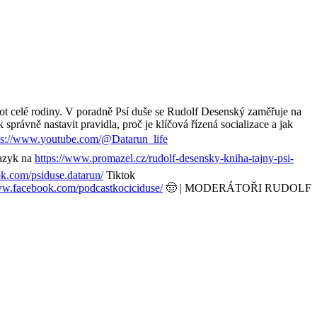
ivot celé rodiny. V poradně Psí duše se Rudolf Desenský zaměřuje na
správně nastavit pravidla, proč je klíčová řízená socializace a jak
ps://www.youtube.com/@Datarun_life
jazyk na
https://www.promazel.cz/rudolf-desensky-kniha-tajny-psi-
k.com/psiduse.datarun/
Tiktok
ww.facebook.com/podcastkociciduse/
🤠 | MODERÁTOŘI RUDOLF