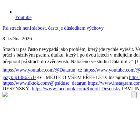
Youtube
Psí strach není slabost, často je důsledkem výchovy
8. května 2026
Strach u psa často nevypadá jako problém, který jde rychle vyřešit. 
práci s bázlivým psem z útulku, který i po dvou letech v milujícím dom
přepnout psí strach do zvědavosti. Natočeno ve studiu Datarun! 
https://www.youtube.com/@Datarun_cz
https://www.youtube.com/@
jazyk-p1386351/
👀 | MĚJTE O VŠEM PŘEHLED: Instagram
https
https://www.tiktok.com/@psiduse_datarun
https://www.instagram.com
DESENSKÝ:
https://www.facebook.com/Rudolf.Desensky
PAVLÍ