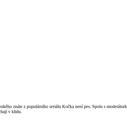
nského znáte z populárního seriálu Kočka není pes. Spolu s moderátork
hají v klidu.