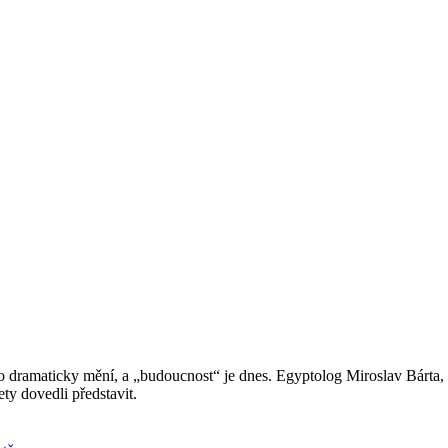
 často dramaticky mění, a „budoucnost“ je dnes. Egyptolog Miroslav Bá
ety dovedli představit.