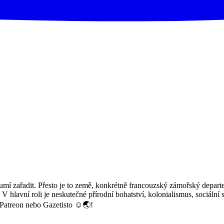
í zařadit. Přesto je to země, konkrétně francouzský zámořský departe
 V hlavní roli je neskutečné přírodní bohatství, kolonialismus, sociální 
Patreon nebo Gazetisto ☺️🌏!