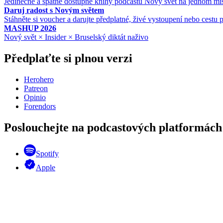
Jedinečné a špatně dostupné knihy podcastu Nový svět na jednom mí
Daruj radost s Novým světem
Stáhněte si voucher a darujte předplatné, živé vystoupení nebo cestu p
MASHUP 2026
Nový svět × Insider × Bruselský diktát naživo
Předplaťte si plnou verzi
Herohero
Patreon
Opinio
Forendors
Poslouchejte na podcastových platformách
Spotify
Apple