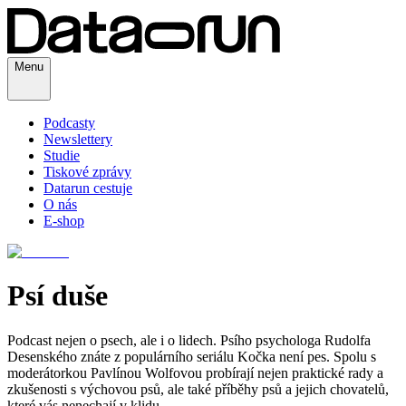
Menu
Podcasty
Newslettery
Studie
Tiskové zprávy
Datarun cestuje
O nás
E-shop
Psí duše
Podcast nejen o psech, ale i o lidech. Psího psychologa Rudolfa
Desenského znáte z populárního seriálu Kočka není pes. Spolu s
moderátorkou Pavlínou Wolfovou probírají nejen praktické rady a
zkušenosti s výchovou psů, ale také příběhy psů a jejich chovatelů,
které vás nenechají v klidu.