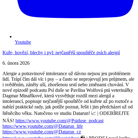
Youtube
Kuře, hovězí, blechy i pyl: nejčastější spouštěče psích alergií
6. února 2026
Alergie a potravinové intolerance už dávno nejsou jen problémem
lidí. Trápí čím dál víc i psy – a často se neprojevují jen průjmem, ale
i svěděním, záněty uší, zhoršenou srstí nebo změnami chování. V
nové epizodě podcastu Psí duše se Pavlína Wolfová ptá veterinářky
Dagmar Minaříkové, která vysvětluje rozdíl mezi alergií a
intolerancí, popisuje nejčastější spouštěče od kuřete až po roztoče a
nabízí praktické rady, jak potíže poznat, řešit i jim předcházet už od
štěněcího věku. Natočeno ve studiu Datarun! 📈 | ODEBÍREJTE
NÁS!
https://www.youtube.com/@Psiduse_podcast
https://www.youtube.com/@Datarun_life
https://www.youtube.com/@Datarun_cz