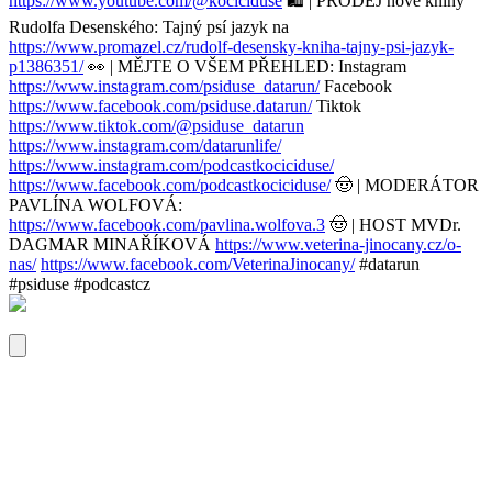
https://www.youtube.com/@kociciduse
🛍️ | PRODEJ nové knihy
Rudolfa Desenského: Tajný psí jazyk na
https://www.promazel.cz/rudolf-desensky-kniha-tajny-psi-jazyk-
p1386351/
👀 | MĚJTE O VŠEM PŘEHLED: Instagram
https://www.instagram.com/psiduse_datarun/
Facebook
https://www.facebook.com/psiduse.datarun/
Tiktok
https://www.tiktok.com/@psiduse_datarun
https://www.instagram.com/datarunlife/
https://www.instagram.com/podcastkociciduse/
https://www.facebook.com/podcastkociciduse/
🤠 | MODERÁTOR
PAVLÍNA WOLFOVÁ:
https://www.facebook.com/pavlina.wolfova.3
🤠 | HOST MVDr.
DAGMAR MINAŘÍKOVÁ
https://www.veterina-jinocany.cz/o-
nas/
https://www.facebook.com/VeterinaJinocany/
#datarun
#psiduse #podcastcz