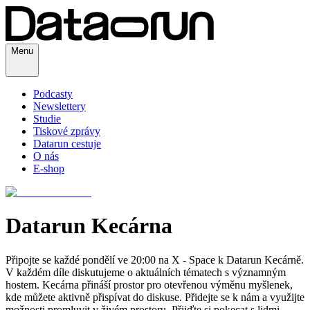
Menu
Podcasty
Newslettery
Studie
Tiskové zprávy
Datarun cestuje
O nás
E-shop
Datarun Kecárna
Připojte se každé pondělí ve 20:00 na X - Space k Datarun Kecárně.
V každém díle diskutujeme o aktuálních tématech s významným
hostem. Kecárna přináší prostor pro otevřenou výměnu myšlenek,
kde můžete aktivně přispívat do diskuse. Přidejte se k nám a využijte
možnosti promluvit v živém prostoru. Přijďte si pokecat s lidmi,