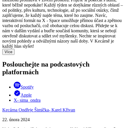
které běžně nepotkáte! Každý týden se dotýkáme různých oblastí –
od politiky, přes kulturu, technologie, až po sociální otázky, čímž
zajišťujeme, že každý najde téma, které ho zaujme. Navíc,
interaktivní formát na X - Space umožňuje přímou účast a zpětnou
vazbu od posluchačů, což obohacuje celou diskusi. Přidejte se k
nám v dalším vydání a buďte součástí komunity, která se nebojí
otevřeně diskutovat a sdílet své myšlenky. Nechte se inspirovat
novými pohledy a odvážnými názory naší doby. V Kecárně je
každý hlas slyšet!
Více
Poslouchejte na podcastových
platformách
Spotify
Apple
X- sima_ondra
Kecárna Ondřeje Šimíčka- Karel Křivan
22. února 2024