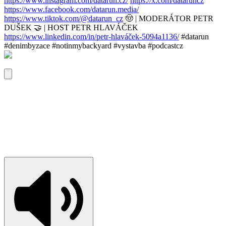
https://www.instagram.com/datarun.cz/
https://x.com/dataruncz
https://www.facebook.com/datarun.media/
https://www.tiktok.com/@datarun_cz
🤠 | MODERÁTOR PETR
DUŠEK 🤝 | HOST PETR HLAVÁČEK
https://www.linkedin.com/in/petr-hlaváček-5094a1136/
#datarun
#denimbyzace #notinmybackyard #vystavba #podcastcz