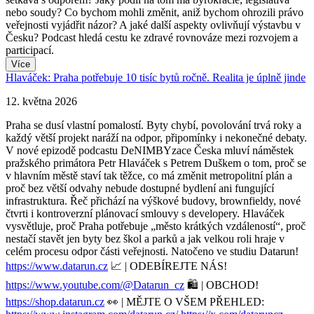
nebo soudy? Co bychom mohli změnit, aniž bychom ohrozili právo
veřejnosti vyjádřit názor? A jaké další aspekty ovlivňují výstavbu v
Česku? Podcast hledá cestu ke zdravé rovnováze mezi rozvojem a
participací.
Více
Hlaváček: Praha potřebuje 10 tisíc bytů ročně. Realita je úplně jinde
12. května 2026
Praha se dusí vlastní pomalostí. Byty chybí, povolování trvá roky a
každý větší projekt naráží na odpor, připomínky i nekonečné debaty.
V nové epizodě podcastu DeNIMBYzace Česka mluví náměstek
pražského primátora Petr Hlaváček s Petrem Duškem o tom, proč se
v hlavním městě staví tak těžce, co má změnit metropolitní plán a
proč bez větší odvahy nebude dostupné bydlení ani fungující
infrastruktura. Řeč přichází na výškové budovy, brownfieldy, nové
čtvrti i kontroverzní plánovací smlouvy s developery. Hlaváček
vysvětluje, proč Praha potřebuje „město krátkých vzdáleností“, proč
nestačí stavět jen byty bez škol a parků a jak velkou roli hraje v
celém procesu odpor části veřejnosti. Natočeno ve studiu Datarun!
https://www.datarun.cz
📈 | ODEBÍREJTE NÁS!
https://www.youtube.com/@Datarun_cz
🛍️ | OBCHOD!
https://shop.datarun.cz
👀 | MĚJTE O VŠEM PŘEHLED: