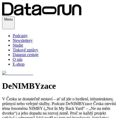
Menu
Podcasty
Newslettery
Studie
Tiskové zprávy
Datarun cestuje
O nás
E-shop
DeNIMBYzace
V Česku se dostatečně nestaví – ať už jde o bydlení, infrastrukturu,
průmysl nebo veřejné služby. Podcast DeNIMBYzace Česka otevírá
téma fenoménu NIMBY („Not In My Back Yard“ – „Ne na mém
dvorku“) a jeho dopadu na rozvoj země. Proč se každý projekt
setkává s odporem? Jaký podíl na tom má byrokracie, legislativa