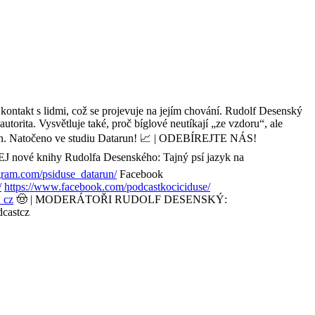
kontakt s lidmi, což se projevuje na jejím chování. Rudolf Desenský
utorita. Vysvětluje také, proč bíglové neutíkají „ze vzdoru“, ale
 jeden. Natočeno ve studiu Datarun! 📈 | ODEBÍREJTE NÁS!
J nové knihy Rudolfa Desenského: Tajný psí jazyk na
gram.com/psiduse_datarun/
Facebook
/
https://www.facebook.com/podcastkociciduse/
_cz
🤠 | MODERÁTOŘI RUDOLF DESENSKÝ:
dcastcz