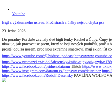
Youtube
Bígl z výzkumného ústavu: Proč strach a útěky nejsou chyba psa
23. ledna 2026
Do poradny Psí duše zavítaly dvě bíglí fenky Rachel a Čupy. Čupy je 
ukazuje, jak pracovat se psem, který se bojí nových podnětů, proč u bí
prostě jdou za nosem, proč jsou extrémně smečkoví, mají sklon jíst 
https://www.youtube.com/@Psiduse_podcast
https://www.youtube.c
https://www.promazel.cz/rudolf-desensky-kniha-tajny-psi-jazyk-p138
https://www.facebook.com/psiduse.datarun
Tiktok
https://www.tikto
https://www.instagram.com/datarun.cz/
https://x.com/dataruncz
https
https://www.facebook.com/Rudolf.Desensky
PAVLÍNA WOLFOVÁ