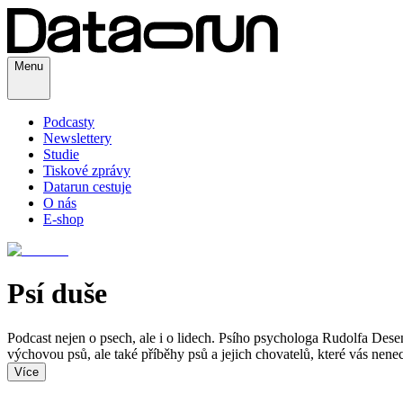
Menu
Podcasty
Newslettery
Studie
Tiskové zprávy
Datarun cestuje
O nás
E-shop
Psí duše
Podcast nejen o psech, ale i o lidech. Psího psychologa Rudolfa Dese
výchovou psů, ale také příběhy psů a jejich chovatelů, které vás nenec
Více