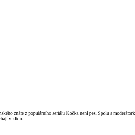
nského znáte z populárního seriálu Kočka není pes. Spolu s moderátork
hají v klidu.