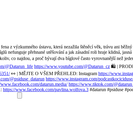
fena z výzkumného ústavu, která nezažila štěněcí věk, trávu ani běžný 
glů nefunguje přehnané utěšování a jak zásadní roli hraje klidná, jasná a
cokoliv, co najdou, a proč bývají dva bíglové často vyrovnanější než
om/@Datarun_life
https://www.youtube.com/@Datarun_cz
🛍️ | PRODE
6351/
👀 | MĚJTE O VŠEM PŘEHLED: Instagram
https://www.insta
k.com/@psiduse_datarun
https://www.instagram.com/podcastkociciduse
://www.facebook.com/datarun.media/
https://www.tiktok.com/@datarun
:
https://www.facebook.com/pavlina.wolfova.3
#datarun #psiduse #po