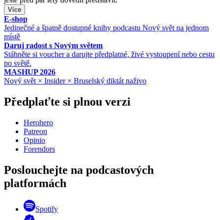
Více
E-shop
Jedinečné a špatně dostupné knihy podcastu Nový svět na jednom
místě
Daruj radost s Novým světem
Stáhněte si voucher a darujte předplatné, živé vystoupení nebo cestu
po světě.
MASHUP 2026
Nový svět × Insider × Bruselský diktát naživo
Předplaťte si plnou verzi
Herohero
Patreon
Opinio
Forendors
Poslouchejte na podcastových
platformách
Spotify