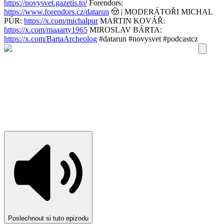
https://novysvet.gazetis.to/
Forendors:
https://www.forendors.cz/datarun
🤠 | MODERÁTOŘI MICHAL
PŮR:
https://x.com/michalpur
MARTIN KOVÁŘ:
https://x.com/maaarty1965
MIROSLAV BÁRTA:
https://x.com/BartaArcheolog
#datarun #novysvet #podcastcz
Poslechnout si tuto epizodu