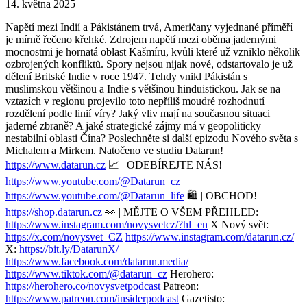
14. května 2025
Napětí mezi Indií a Pákistánem trvá, Američany vyjednané příměří
je mírně řečeno křehké. Zdrojem napětí mezi oběma jadernými
mocnostmi je hornatá oblast Kašmíru, kvůli které už vzniklo několik
ozbrojených konfliktů. Spory nejsou nijak nové, odstartovalo je už
dělení Britské Indie v roce 1947. Tehdy vnikl Pákistán s
muslimskou většinou a Indie s většinou hinduistickou. Jak se na
vztazích v regionu projevilo toto nepříliš moudré rozhodnutí
rozdělení podle linií víry? Jaký vliv mají na současnou situaci
jaderné zbraně? A jaké strategické zájmy má v geopoliticky
nestabilní oblasti Čína? Poslechněte si další epizodu Nového světa s
Michalem a Mirkem. Natočeno ve studiu Datarun!
https://www.datarun.cz
📈 | ODEBÍREJTE NÁS!
https://www.youtube.com/@Datarun_cz
https://www.youtube.com/@Datarun_life
🛍️ | OBCHOD!
https://shop.datarun.cz
👀 | MĚJTE O VŠEM PŘEHLED:
https://www.instagram.com/novysvetcz/?hl=en
X Nový svět:
https://x.com/novysvet_CZ
https://www.instagram.com/datarun.cz/
X:
https://bit.ly/DatarunX/
https://www.facebook.com/datarun.media/
https://www.tiktok.com/@datarun_cz
Herohero:
https://herohero.co/novysvetpodcast
Patreon:
https://www.patreon.com/insiderpodcast
Gazetisto: