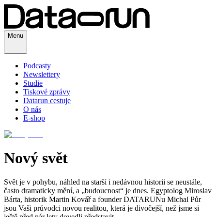
Menu
Podcasty
Newslettery
Studie
Tiskové zprávy
Datarun cestuje
O nás
E-shop
Nový svět
Svět je v pohybu, náhled na starší i nedávnou historii se neustále,
často dramaticky mění, a „budoucnost“ je dnes. Egyptolog Miroslav
Bárta, historik Martin Kovář a founder DATARUNu Michal Půr
jsou Vaši průvodci novou realitou, která je divočejší, než jsme si
ještě před pár lety dovedli představit.