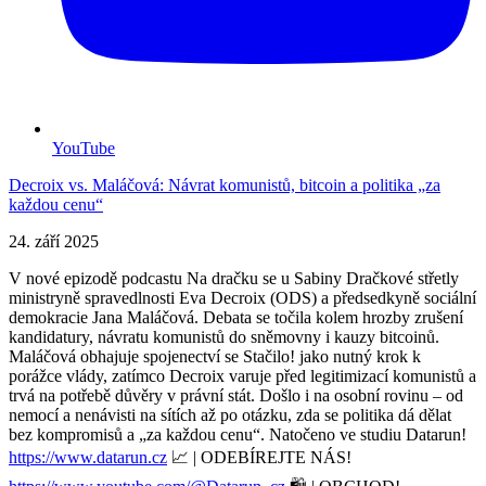
YouTube
Decroix vs. Maláčová: Návrat komunistů, bitcoin a politika „za
každou cenu“
24. září 2025
V nové epizodě podcastu Na dračku se u Sabiny Dračkové střetly
ministryně spravedlnosti Eva Decroix (ODS) a předsedkyně sociální
demokracie Jana Maláčová. Debata se točila kolem hrozby zrušení
kandidatury, návratu komunistů do sněmovny i kauzy bitcoinů.
Maláčová obhajuje spojenectví se Stačilo! jako nutný krok k
porážce vlády, zatímco Decroix varuje před legitimizací komunistů a
trvá na potřebě důvěry v právní stát. Došlo i na osobní rovinu – od
nemocí a nenávisti na sítích až po otázku, zda se politika dá dělat
bez kompromisů a „za každou cenu“. Natočeno ve studiu Datarun!
https://www.datarun.cz
📈 | ODEBÍREJTE NÁS!