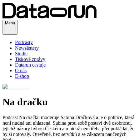
Menu
Podcasty
Newslettery
Studie
Tiskové zprávy
Datarun cestuje
O nás
E-shop
Na dračku
Podcast Na dračku moderuje Sabina Dračková a je o politice, která
není nudná ani uhlazená. Sabina proti sobě postaví dvě osobnosti,
jejichž názory hýbou Českém a u nichž není třeba předpokládat, že
by si notovaly. Otevřeně, bez servítků a se zákazem naučených
frází.