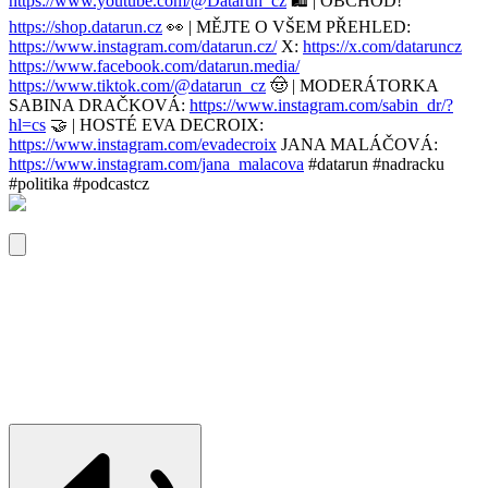
https://www.youtube.com/@Datarun_cz
🛍️ | OBCHOD!
https://shop.datarun.cz
👀 | MĚJTE O VŠEM PŘEHLED:
https://www.instagram.com/datarun.cz/
X:
https://x.com/dataruncz
https://www.facebook.com/datarun.media/
https://www.tiktok.com/@datarun_cz
🤠 | MODERÁTORKA
SABINA DRAČKOVÁ:
https://www.instagram.com/sabin_dr/?
hl=cs
🤝 | HOSTÉ EVA DECROIX:
https://www.instagram.com/evadecroix
JANA MALÁČOVÁ:
https://www.instagram.com/jana_malacova
#datarun #nadracku
#politika #podcastcz