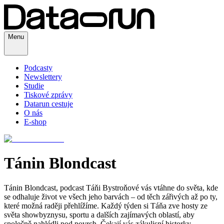
Menu
Podcasty
Newslettery
Studie
Tiskové zprávy
Datarun cestuje
O nás
E-shop
Tánin Blondcast
Tánin Blondcast, podcast Táňi Bystroňové vás vtáhne do světa, kde
se odhaluje život ve všech jeho barvách – od těch zářivých až po ty,
které možná raději přehlížíme. Každý týden si Táňa zve hosty ze
světa showbyznysu, sportu a dalších zajímavých oblastí, aby
společně nahlédli pod povrch. Čekají vás zákulisní historky,