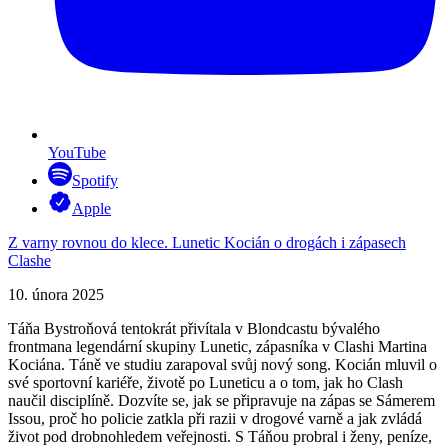
YouTube
Spotify
Apple
Z varny rovnou do klece. Lunetic Kocián o drogách i zápasech
Clashe
10. února 2025
Táňa Bystroňová tentokrát přivítala v Blondcastu bývalého
frontmana legendární skupiny Lunetic, zápasníka v Clashi Martina
Kociána. Táně ve studiu zarapoval svůj nový song. Kocián mluvil o
své sportovní kariéře, životě po Luneticu a o tom, jak ho Clash
naučil disciplíně. Dozvíte se, jak se připravuje na zápas se Sámerem
Issou, proč ho policie zatkla při razii v drogové varně a jak zvládá
život pod drobnohledem veřejnosti. S Táňou probral i ženy, peníze,