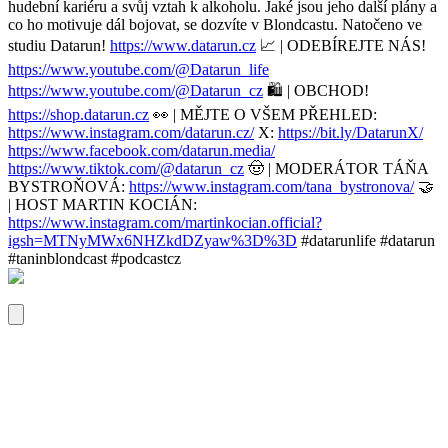
hudební kariéru a svůj vztah k alkoholu. Jaké jsou jeho další plány a
co ho motivuje dál bojovat, se dozvíte v Blondcastu. Natočeno ve
studiu Datarun!
https://www.datarun.cz
📈 | ODEBÍREJTE NÁS!
https://www.youtube.com/@Datarun_life
https://www.youtube.com/@Datarun_cz
🛍️ | OBCHOD!
https://shop.datarun.cz
👀 | MĚJTE O VŠEM PŘEHLED:
https://www.instagram.com/datarun.cz/
X:
https://bit.ly/DatarunX/
https://www.facebook.com/datarun.media/
https://www.tiktok.com/@datarun_cz
🤠 | MODERÁTOR TÁŇA
BYSTROŇOVÁ:
https://www.instagram.com/tana_bystronova/
🤝
| HOST MARTIN KOCIÁN:
https://www.instagram.com/martinkocian.official?
igsh=MTNyMWx6NHZkdDZyaw%3D%3D
#datarunlife #datarun
#taninblondcast #podcastcz