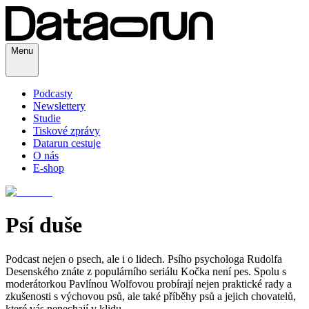
Menu
Podcasty
Newslettery
Studie
Tiskové zprávy
Datarun cestuje
O nás
E-shop
Psí duše
Podcast nejen o psech, ale i o lidech. Psího psychologa Rudolfa
Desenského znáte z populárního seriálu Kočka není pes. Spolu s
moderátorkou Pavlínou Wolfovou probírají nejen praktické rady a
zkušenosti s výchovou psů, ale také příběhy psů a jejich chovatelů,
které vás nenechají v klidu.