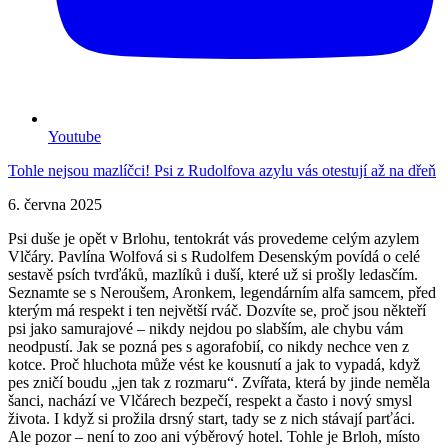
Youtube
Tohle nejsou mazlíčci! Psi z Rudolfova azylu vás otestují až na dřeň
6. června 2025
Psi duše je opět v Brlohu, tentokrát vás provedeme celým azylem
Vlčáry. Pavlína Wolfová si s Rudolfem Desenským povídá o celé
sestavě psích tvrďáků, mazlíků i duší, které už si prošly ledasčím.
Seznamte se s Neroušem, Aronkem, legendárním alfa samcem, před
kterým má respekt i ten největší rváč. Dozvíte se, proč jsou někteří
psi jako samurajové – nikdy nejdou po slabším, ale chybu vám
neodpustí. Jak se pozná pes s agorafobií, co nikdy nechce ven z
kotce. Proč hluchota může vést ke kousnutí a jak to vypadá, když
pes zničí boudu „jen tak z rozmaru“. Zvířata, která by jinde neměla
šanci, nachází ve Vlčárech bezpečí, respekt a často i nový smysl
života. I když si prožila drsný start, tady se z nich stávají parťáci.
Ale pozor – není to zoo ani výběrový hotel. Tohle je Brloh, místo