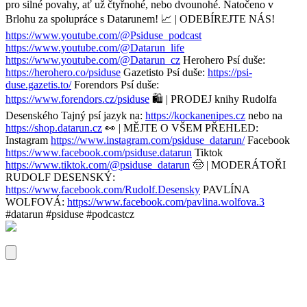
pro silné povahy, ať už čtyřnohé, nebo dvounohé. Natočeno v
Brlohu za spolupráce s Datarunem! 📈 | ODEBÍREJTE NÁS!
https://www.youtube.com/@Psiduse_podcast
https://www.youtube.com/@Datarun_life
https://www.youtube.com/@Datarun_cz
Herohero Psí duše:
https://herohero.co/psiduse
Gazetisto Psí duše:
https://psi-
duse.gazetis.to/
Forendors Psí duše:
https://www.forendors.cz/psiduse
🛍️ | PRODEJ knihy Rudolfa
Desenského Tajný psí jazyk na:
https://kockanenipes.cz
nebo na
https://shop.datarun.cz
👀 | MĚJTE O VŠEM PŘEHLED:
Instagram
https://www.instagram.com/psiduse_datarun/
Facebook
https://www.facebook.com/psiduse.datarun
Tiktok
https://www.tiktok.com/@psiduse_datarun
🤠 | MODERÁTOŘI
RUDOLF DESENSKÝ:
https://www.facebook.com/Rudolf.Desensky
PAVLÍNA
WOLFOVÁ:
https://www.facebook.com/pavlina.wolfova.3
#datarun #psiduse #podcastcz