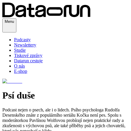
Menu
Podcasty
Newslettery
Studie
Tiskové zprávy
Datarun cestuje
O nás
E-shop
Psí duše
Podcast nejen o psech, ale i o lidech. Psího psychologa Rudolfa
Desenského znáte z populárního seriálu Kočka není pes. Spolu s
moderátorkou Pavlínou Wolfovou probírají nejen praktické rady a
zkušenosti s výchovou psů, ale také příběhy psů a jejich chovatelů,
které vás nenechají v klidu.