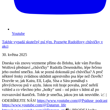
Youtube
Takhle vypadá skutečný psí tým. Poznejte Rudolfovy chůvičky v
akci
30. května 2025
Dneska vás znovu vezmeme přímo do Brlohu, kde vám Pavlína
Wolfová představí „chůvičky“ Rudolfa Desenského, lépe řečeno
jeho osobní smečku. Jak se pozná dokonalá psí chůvička? A proč
některé fenky zvládnou uklidnit agresivního psa lépe než člověk?
Dozvíte se, jak Kaira, Elí, Lajla, Sísa a Sára pomáhají s
převýchovou psů v azylu. Jakou roli hraje povaha, proč neřeší
vzhled a co všechno jeho „holky“ umí – od práce s lidmi až po
rozvazování tkaniček. Tohle je smečka, jakou jen tak neuvidíte. 📈 |
ODEBÍREJTE NÁS!
https://www.youtube.com/@Psiduse_podcast
https://www.youtube.com/@Datarun_life