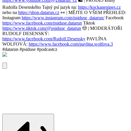
https://www.youtube.com/@Datarun_cz
🛍️ | PRODEJ knihy
Rudolfa Desenského Tajný psí jazyk na:
https://kockanenipes.cz
nebo na
https://shop.datarun.cz
👀 | MĚJTE O VŠEM PŘEHLED:
Instagram
https://www.instagram.com/psiduse_datarun/
Facebook
https://www.facebook.com/psiduse.datarun
Tiktok
https://www.tiktok.com/@psiduse_datarun
🤠 | MODERÁTOŘI
RUDOLF DESENSKÝ:
https://www.facebook.com/Rudolf.Desensky
PAVLÍNA
WOLFOVÁ:
https://www.facebook.com/pavlina.wolfova.3
#datarun #psiduse #podcastcz