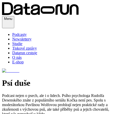
Menu
Podcasty
Newslettery
Studie
Tiskové zprávy
Datarun cestuje
O nás
E-shop
Psí duše
Podcast nejen o psech, ale i o lidech. Psího psychologa Rudolfa
Desenského znáte z populárního seriálu Kočka není pes. Spolu s
moderátorkou Pavlínou Wolfovou probírají nejen praktické rady a
zkušenosti s výchovou psů, ale také příběhy psů a jejich chovatelů,
které vás nenechají v klidu.