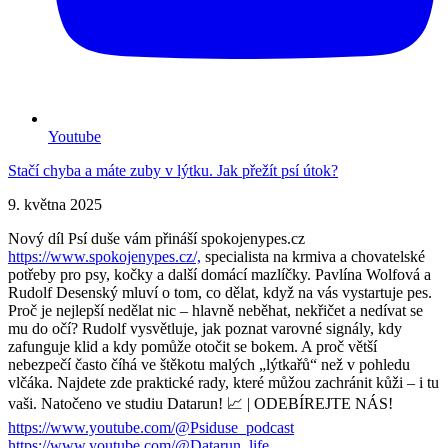
Youtube
Stačí chyba a máte zuby v lýtku. Jak přežít psí útok?
9. května 2025
Nový díl Psí duše vám přináší spokojenypes.cz
https://www.spokojenypes.cz/,
specialista na krmiva a chovatelské
potřeby pro psy, kočky a další domácí mazlíčky. Pavlína Wolfová a
Rudolf Desenský mluví o tom, co dělat, když na vás vystartuje pes.
Proč je nejlepší nedělat nic – hlavně neběhat, nekřičet a nedívat se
mu do očí? Rudolf vysvětluje, jak poznat varovné signály, kdy
zafunguje klid a kdy pomůže otočit se bokem. A proč větší
nebezpečí často číhá ve štěkotu malých „lýtkařů“ než v pohledu
vlčáka. Najdete zde praktické rady, které můžou zachránit kůži – i tu
vaši. Natočeno ve studiu Datarun! 📈 | ODEBÍREJTE NÁS!
https://www.youtube.com/@Psiduse_podcast
https://www.youtube.com/@Datarun_life