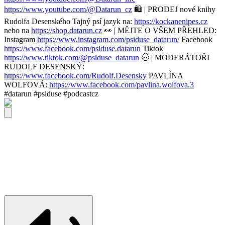
https://www.youtube.com/@Datarun_cz
🛍️ | PRODEJ nové knihy
Rudolfa Desenského Tajný psí jazyk na:
https://kockanenipes.cz
nebo na
https://shop.datarun.cz
👀 | MĚJTE O VŠEM PŘEHLED:
Instagram
https://www.instagram.com/psiduse_datarun/
Facebook
https://www.facebook.com/psiduse.datarun
Tiktok
https://www.tiktok.com/@psiduse_datarun
🤠 | MODERÁTOŘI
RUDOLF DESENSKÝ:
https://www.facebook.com/Rudolf.Desensky
PAVLÍNA
WOLFOVÁ:
https://www.facebook.com/pavlina.wolfova.3
#datarun #psiduse #podcastcz