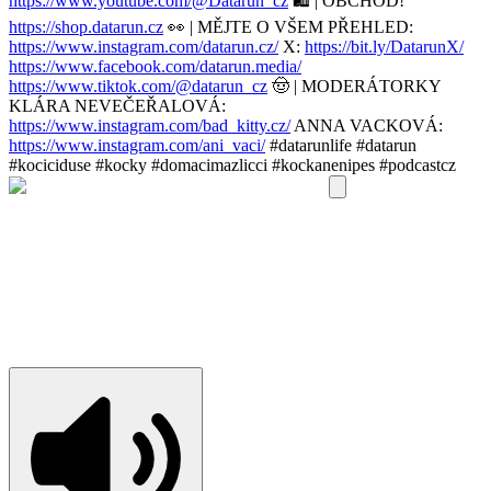
https://www.youtube.com/@Datarun_cz
🛍️ | OBCHOD!
https://shop.datarun.cz
👀 | MĚJTE O VŠEM PŘEHLED:
https://www.instagram.com/datarun.cz/
X:
https://bit.ly/DatarunX/
https://www.facebook.com/datarun.media/
https://www.tiktok.com/@datarun_cz
🤠 | MODERÁTORKY
KLÁRA NEVEČEŘALOVÁ:
https://www.instagram.com/bad_kitty.cz/
ANNA VACKOVÁ:
https://www.instagram.com/ani_vaci/
#datarunlife #datarun
#kociciduse #kocky #domacimazlicci #kockanenipes #podcastcz