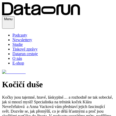
Menu
Podcasty
Newslettery
Studie
Tiskové zprávy
Datarun cestuje
O nás
E-shop
Kočičí duše
Kočky jsou tajemné, hravé, láskyplné… a rozhodně ne tak sobecké,
jak si mnozí myslí! Specialistka na trénink koček Klára
Nevečeřalová a Anna Vacková vám představí jejich fascinující
svět. Dozvíte se, jak přemýšlí, co je dělá šťastnými a proč jsou
skvělými parťáky do života. V podcastu vyvrátíme mýty, podělíme