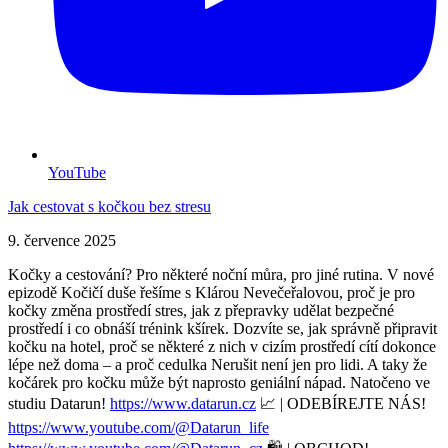
YouTube
Jak cestovat s kočkou bez stresu
9. července 2025
Kočky a cestování? Pro některé noční můra, pro jiné rutina. V nové
epizodě Kočičí duše řešíme s Klárou Nevečeřalovou, proč je pro
kočky změna prostředí stres, jak z přepravky udělat bezpečné
prostředí i co obnáší trénink kšírek. Dozvíte se, jak správně připravit
kočku na hotel, proč se některé z nich v cizím prostředí cítí dokonce
lépe než doma – a proč cedulka Nerušit není jen pro lidi. A taky že
kočárek pro kočku může být naprosto geniální nápad. Natočeno ve
studiu Datarun!
https://www.datarun.cz
📈 | ODEBÍREJTE NÁS!
https://www.youtube.com/@Datarun_life