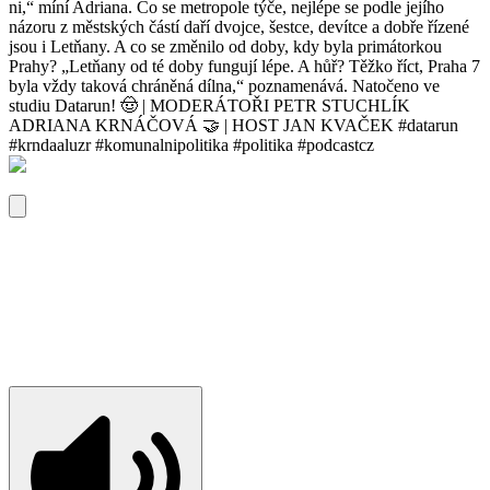
ni,“ míní Adriana. Co se metropole týče, nejlépe se podle jejího
názoru z městských částí daří dvojce, šestce, devítce a dobře řízené
jsou i Letňany. A co se změnilo od doby, kdy byla primátorkou
Prahy? „Letňany od té doby fungují lépe. A hůř? Těžko říct, Praha 7
byla vždy taková chráněná dílna,“ poznamenává. Natočeno ve
studiu Datarun! 🤠 | MODERÁTOŘI ⁠⁠PETR STUCHLÍK⁠⁠
⁠⁠ADRIANA KRNÁČOVÁ⁠⁠ 🤝 | HOST JAN KVAČEK #datarun
#krndaaluzr #komunalnipolitika #politika #podcastcz