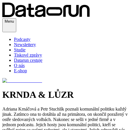
Menu
Podcasty
Newslettery
Studie
Tiskové zprávy
Datarun cestuje
O nás
E-shop
KRNDA & LŮZR
Adriana Krnáčová a Petr Stuchlík poznali komunální politiku každý
jinak. Zatímco ona to dotáhla až na primátora, on skončil poražený v
ostře sledovaných volbách. Nakonec se sešli v jedné firmě a v
jednom podcastu. Jejich hosty jsou komunální politici, kteří se
svěřují nejen se svými radostmi, ale i starostmi. Jejich odpovědi vás