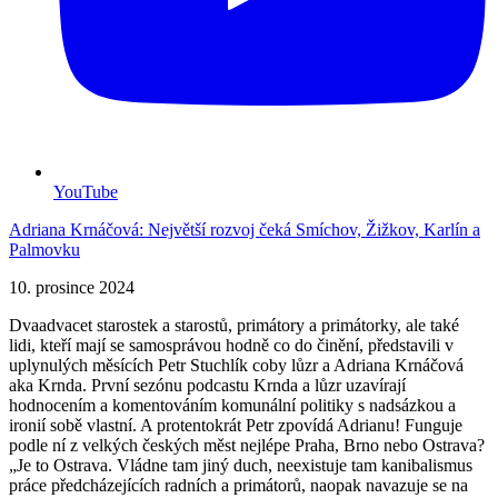
YouTube
Adriana Krnáčová: Největší rozvoj čeká Smíchov, Žižkov, Karlín a
Palmovku
10. prosince 2024
Dvaadvacet starostek a starostů, primátory a primátorky, ale také
lidi, kteří mají se samosprávou hodně co do činění, představili v
uplynulých měsících Petr Stuchlík coby lůzr a Adriana Krnáčová
aka Krnda. První sezónu podcastu Krnda a lůzr uzavírají
hodnocením a komentováním komunální politiky s nadsázkou a
ironií sobě vlastní. A protentokrát Petr zpovídá Adrianu! Funguje
podle ní z velkých českých měst nejlépe Praha, Brno nebo Ostrava?
„Je to Ostrava. Vládne tam jiný duch, neexistuje tam kanibalismus
práce předcházejících radních a primátorů, naopak navazuje se na