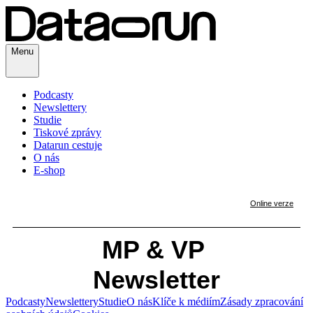
Menu
Podcasty
Newslettery
Studie
Tiskové zprávy
Datarun cestuje
O nás
E-shop
Podcasty
Newslettery
Studie
O nás
Klíče k médiím
Zásady zpracování