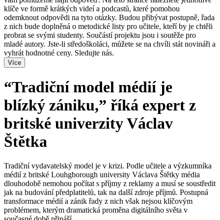
klíče ve formě krátkých videí a podcastů, které pomohou
odemknout odpovědi na tyto otázky. Budou přibývat postupně, řada
z nich bude doplněná o metodické listy pro učitele, kteří by je chtěli
probrat se svými studenty. Součástí projektu jsou i soutěže pro
mladé autory. Jste-li středoškoláci, můžete se na chvíli stát novináři a
vyhrát hodnotné ceny. Sledujte nás.
Více
“Tradiční model médií je
blízký zániku,” říká expert z
britské univerzity Václav
Štětka
Tradiční vydavatelský model je v krizi. Podle učitele a výzkumníka
médií z britské Louhgborough university Václava Štětky média
dlouhodobě nemohou počítat s příjmy z reklamy a musí se soustředit
jak na budování předplatitelů, tak na další zdroje příjmů. Postupná
transformace médií a zánik řady z nich však nejsou klíčovým
problémem, kterým dramatická proměna digitálního světa v
současné době přináší.