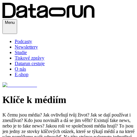
Menu
Podcasty
Newslettery
Studie
Tiskové zprávy
Datarun cestuje
O nás
E-shop
Klíče k médiím
K čemu jsou média? Jak ovlivňují tvůj život? Jak se dají používat i
zneužívat? Kdo jsou novináři a dá se jim věřit? Existují fake news,
nebo je to fake news? Jakou roli ve společnosti média hrají? To jsou
jen jedny ze stovky klíčových otázek, které se týkají médií a na které
vám pomůžeme najít odpověď. Na této stránce naleznete jednotlivé