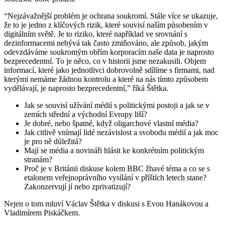
“Nejzávažnější problém je ochrana soukromí. Stále více se ukazuje,
že to je jedno z klíčových rizik, které souvisí naším působením v
digitálním světě. Je to riziko, které například ve srovnání s
dezinformacemi nebývá tak často zmiňováno, ale způsob, jakým
odevzdáváme soukromým obřím korporacím naše data je naprosto
bezprecedentní. To je něco, co v historii jsme nezakusili. Objem
informací, které jako jednotlivci dobrovolně sdílíme s firmami, nad
kterými nemáme žádnou kontrolu a které na nás tímto způsobem
vydělávají, je naprosto bezprecedentní,” říká Štětka.
Jak se souvisí užívání médií s politickými postoji a jak se v
zemích střední a východní Evropy liší?
Je dobré, nebo špatné, když oligarchové vlastní média?
Jak citlivě vnímají lidé nezávislost a svobodu médií a jak moc
je pro ně důležitá?
Mají se média a novináři hlásit ke konkrétním politickým
stranám?
Proč je v Británii diskuse kolem BBC žhavé téma a co se s
etalonem veřejnoprávního vysílání v příštích letech stane?
Zakonzervují jí nebo zprivatizují?
Nejen o tom mluví Václav Štětka v diskusi s Evou Hanákovou a
Vladimírem Piskáčkem.