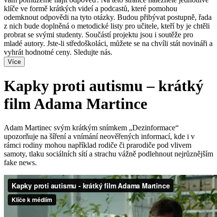
klíče ve formě krátkých videí a podcastů, které pomohou
odemknout odpovědi na tyto otázky. Budou přibývat postupně, řada
z nich bude doplněná o metodické listy pro učitele, kteří by je chtěli
probrat se svými studenty. Součástí projektu jsou i soutěže pro
mladé autory. Jste-li středoškoláci, můžete se na chvíli stát novináři a
vyhrát hodnotné ceny. Sledujte nás.
Více
Kapky proti autismu – krátký
film Adama Martince
Adam Martinec svým krátkým snímkem „Dezinformace“
upozorňuje na šíření a vnímání neověřených informací, kde i v
rámci rodiny mohou například rodiče či prarodiče pod vlivem
samoty, tlaku sociálních sítí a strachu vážně podlehnout nejrůznějším
fake news.