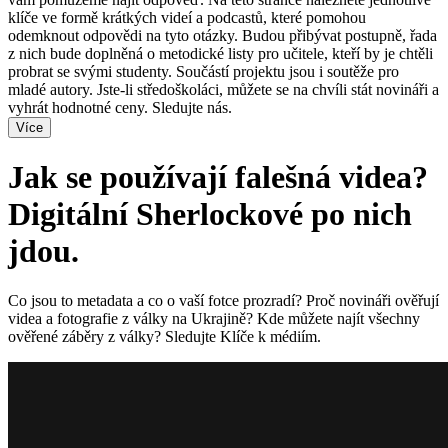
klíče ve formě krátkých videí a podcastů, které pomohou
odemknout odpovědi na tyto otázky. Budou přibývat postupně, řada
z nich bude doplněná o metodické listy pro učitele, kteří by je chtěli
probrat se svými studenty. Součástí projektu jsou i soutěže pro
mladé autory. Jste-li středoškoláci, můžete se na chvíli stát novináři a
vyhrát hodnotné ceny. Sledujte nás.
Více
Jak se používají falešná videa?
Digitální Sherlockové po nich
jdou.
Co jsou to metadata a co o vaší fotce prozradí? Proč novináři ověřují
videa a fotografie z války na Ukrajině? Kde můžete najít všechny
ověřené záběry z války? Sledujte Klíče k médiím.