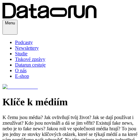
Menu
Podcasty
Newslettery
Studie
Tiskové zprávy
Datarun cestuje
O nás
E-shop
Klíče k médiím
K čemu jsou média? Jak ovlivňují tvůj život? Jak se dají používat i
zneužívat? Kdo jsou novináři a dá se jim věřit? Existují fake news,
nebo je to fake news? Jakou roli ve společnosti média hrají? To jsou
jen jedny ze stovky klíčových otázek, které se týkají médií a na které
vám pomůžeme najít odpověď. Na této stránce naleznete jednotlivé