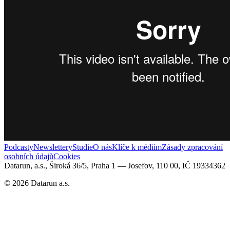
Podcasty
Newslettery
Studie
O nás
Klíče k médiím
Zásady zpracování
osobních údajů
Cookies
Datarun, a.s., Široká 36/5, Praha 1 — Josefov, 110 00, IČ 19334362
©
2026
Datarun a.s.