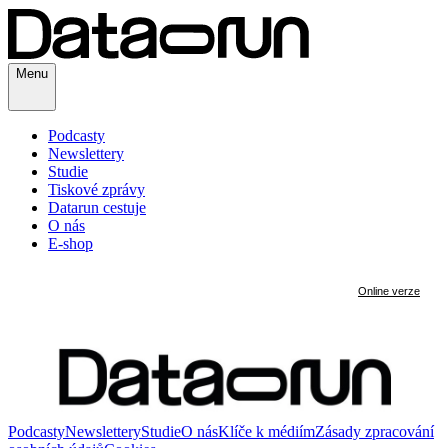
Menu
Podcasty
Newslettery
Studie
Tiskové zprávy
Datarun cestuje
O nás
E-shop
Podcasty
Newslettery
Studie
O nás
Klíče k médiím
Zásady zpracování