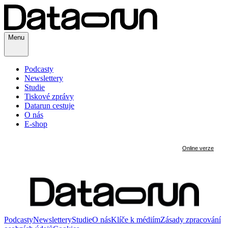
Menu
Podcasty
Newslettery
Studie
Tiskové zprávy
Datarun cestuje
O nás
E-shop
Podcasty
Newslettery
Studie
O nás
Klíče k médiím
Zásady zpracování