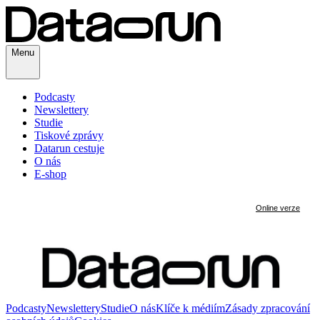
Menu
Podcasty
Newslettery
Studie
Tiskové zprávy
Datarun cestuje
O nás
E-shop
Podcasty
Newslettery
Studie
O nás
Klíče k médiím
Zásady zpracování