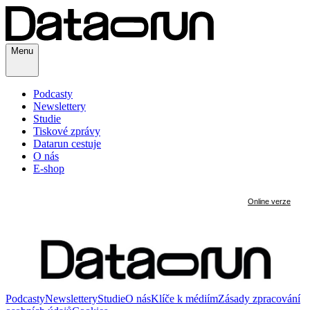
Menu
Podcasty
Newslettery
Studie
Tiskové zprávy
Datarun cestuje
O nás
E-shop
Podcasty
Newslettery
Studie
O nás
Klíče k médiím
Zásady zpracování