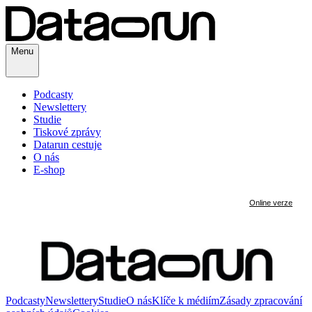
Menu
Podcasty
Newslettery
Studie
Tiskové zprávy
Datarun cestuje
O nás
E-shop
Podcasty
Newslettery
Studie
O nás
Klíče k médiím
Zásady zpracování