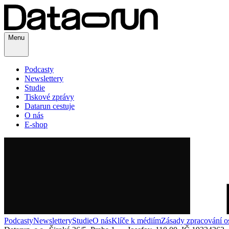
Menu
Podcasty
Newslettery
Studie
Tiskové zprávy
Datarun cestuje
O nás
E-shop
Podcasty
Newslettery
Studie
O nás
Klíče k médiím
Zásady zpracování o