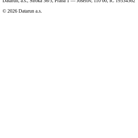
Datarun, a.s., Široká 36/5, Praha 1 — Josefov, 110 00, IČ 19334362
©
2026
Datarun a.s.