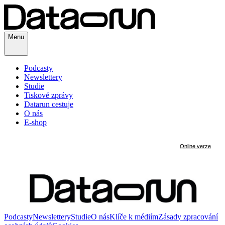
Menu
Podcasty
Newslettery
Studie
Tiskové zprávy
Datarun cestuje
O nás
E-shop
Podcasty
Newslettery
Studie
O nás
Klíče k médiím
Zásady zpracování