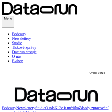
Menu
Podcasty
Newslettery
Studie
Tiskové zprávy
Datarun cestuje
O nás
E-shop
Podcasty
Newslettery
Studie
O nás
Klíče k médiím
Zásady zpracování